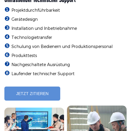
❶
Projektdurchführbarkeit
❷
Gerätedesign
❸
Installation und Inbetriebnahme
❹
Technologietransfer
❺
Schulung von Bedienern und Produktionspersonal
❻
Produkttests
❼
Nachgeschaltete Ausrüstung
❽
Laufender technischer Support
JETZT ZITIEREN