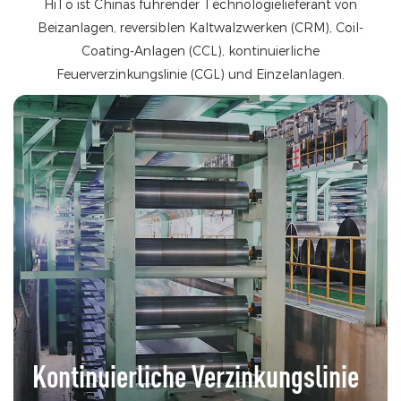
HiTo ist Chinas führender Technologielieferant von
Beizanlagen, reversiblen Kaltwalzwerken (CRM), Coil-
Coating-Anlagen (CCL),
kontinuierliche
Feuerverzinkungslinie (CGL) und Einzelanlagen.
Kontinuierliche Verzinkungslinie