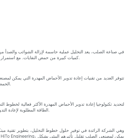
في صناعة الصلب، يعد التخليل عملية حاسمة لإزالة الشوائب والصدأ من
كميات كبيرة من حمض النفايات. مع استمرار تزايد المخاوف البيئية، يتجه مصنعو الصلب بشكل متزايد إلى خطوط التخليل المستمر الصديقة للبيئة والتي تتضمن تقنيات إعادة تدوير الأحماض المهدرة.
تتوفر العديد من تقنيات إعادة تدوير الأحماض المهدرة التي يمكن لمصنع
الحمض داخليًا، في حين تختار شركات أخرى بيعه إلى جهات خارجية لمزيد من المعالجة. ولكل نهج إيجابياته وسلبياته من حيث التكلفة والكفاءة والتأثير البيئي.
لتحديد تكنولوجيا إعادة تدوير الأحماض المهدرة الأكثر فعالية لخطوط ا
الطاقة المطلوبة لإعادة التدوير، والتكلفة الإجمالية للتنفيذ، والبصمة البيئية لكل تقنية. ومن خلال تقييم هذه الجوانب، يمكن لمصنعي الصلب اختيار الخيار الأنسب لاحتياجاتهم المحددة.