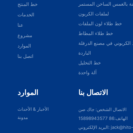
ة بالغمس الساخن المستمر
خط المنتج
لملفات الكربون
الخدمات
خط طلاء لون الملفات
عنا
خط طلاء المطاط
مشروع
ذ الكربوني في مصنع الدرفلة
الموارد
الباردة
اتصل بنا
خط التخليل
آلة واحدة
الاتصال بنا
الموارد
الأخبار & الأحداث
الاتصال الشخص: جاك صن
مدونة
الهاتف:86 15898943577
jack@hito
البريد الإلكتروني: