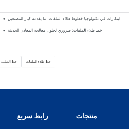
ابتكارات في تكنولوجيا خطوط طلاء الملفات: ما يقدمه كبار المصنعين
تهانينا! عميل مصري يطلب خط جلفنة بالغمس الساخن المستمر ذو وعاءين من شركة هيتو للهندسة.
خط طلاء الملفات: ضروري لحلول معالجة المعادن الحديثة
خط طلاء الملفات
خط الصلب ا
منتجات
رابط سريع