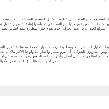
 استدامة، فإن الطلب على خطوط التخليل المستمر الصديقة للبيئة سيستمر في ا
ن كفاءتها التشغيلية وربحيتها. مع التقدم في تكنولوجيا إعادة التدوير والتحو
وقت مضى. وتحتل شركة HiTo Engineering موقع الصدارة في هذه الحركة، حيث تقدم حلولاً متطورة تمهد الطريق لصناعة الصلب الأكثر استدامة.
 التخليل المستمر الصديقة للبيئة أن هناك خيارات مختلفة متاحة لتقليل النفاي
من الضروري للشركات أن تقوم بتقييم واختيار التكنولوجيا الأكثر ملاءمة بعناية 
وتساهم أيضًا في مستقبل أنظف وأكثر استدامة للجميع. ومن الأهمية بمكان أن ت
بشكل أكبر. لا يمكننا خلق عالم أفضل للأجيال القادمة إلا من خلال العمل معًا نحو هدف مشترك يتمثل في الاستدامة.