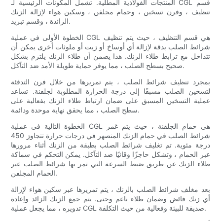
المنتجات الفولاذية المطلية. تشمل المكونات الرئيسية لـ CGL قسم
تنظيف ، وفرن تسخين ، وحمام مجلفن ، وسكين هواء لإزالة الزنك
الزائدة ، وقسم تبريد.
الخطوة الأولى في عملية CGL هي قسم التنظيف ، حيث يتم تنظيف
شرائط الصلب بدقة لإزالة أي أوساخ أو زيت أو ملوثات أخرى يمكن أن
تتداخل مع ترابط طلاء الزنك. هذا يضمن أن طلاء الزنك يلتزم بشكل
صحيح بسطح الصلب ، مما يوفر حماية طويلة الأمد ضد التآكل.
بمجرد تنظيف شرائط الصلب ، يتم تمريرها من خلال فرن التدفئة
لتسخين الصلب مسبقًا إلى درجة الحرارة المطلوبة لجلفنة. تساعد
عملية التسخين المسبق على ضمان ارتباط طلاء الزنك بفعالية على
سطح الصلب ، مما يحقق نهاية موحدة ودائمة.
الخطوة التالية في عملية CGL هي حمام الجلفنة ، حيث يتم غمر
شرائط الصلب في حمام الزنك المنصهر في درجات حرارة تتجاوز 450
درجة مئوية. تم تغليف شرائط الصلب بطبقة من الزنك أثناء مرورها
عبر الحمام ، وتشكل حاجزًا وقائيًا ضد التآكل. يمكن التحكم في سماكة
طلاء الزنك عن طريق ضبط السرعة التي تمر بها شرائط الصلب عبر
الحمام المجلفن.
بعد مغلف شرائط الصلب بالزنك ، يتم تمريرها عبر سكين هواء لإزالة
أي زنك فائض وضمان طلاء ناعم وحتى. يتم جمع الزنك الزائد وإعادة
تدويره ، مما يجعل عملية CGL صديقة للبيئة وفعالية من حيث التكلفة.