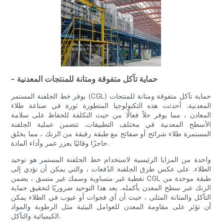
- حماية تآكل متفوقة ومتانة للمنتجات المعدنية
يوفر خط الجلفنة المستمر (CGL) حماية تآكل متفوقة ومتانة للمنتجات
المعدنية. أحدثت هذه التكنولوجيا المتطورة ثورة في صناعة طلاء
المعادن ، مما يوفر حلاً فعالًا من حيث التكلفة للحفاظ على سلامة
الأسطح المعدنية في مختلف التطبيقات. تتضمن عملية الجلفنة
المستمرة طلاء شرائح أو صفائح مع طبقة رقيقة من الزنك ، مما يخلق
حاجزًا وقائيًا يعزز عمر وأداء المادة.
واحدة من المزايا الرئيسية لاستخدام خط الجلفنة المستمر هو توحيد
الطلاء. على عكس طرق الجلفنة الدُفعات ، والتي يمكن أن تؤدي إلى
تغطية غير متساوية وسمك غير متسق ، يضمن CGL طبقة موحدة من
الزنك عبر سطح المعدن بأكمله. يعد هذا التوحيد ضروريًا لتحقيق حماية
التآكل والمتانة المثلى ، حيث أن أي فجوات أو عيوب في الطلاء يمكن
أن تؤثر على مقاومة المعدن للعوامل البيئية مثل الرطوبة والمواد
الكيميائية والتآكل.