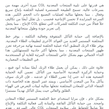
ميزة أخرى مهمة من CGL هي قدرتها على تلبية المنتجات المعدنية
بسرعات عالية. تسمح الطبيعة المستمرة لعملية الجلفنة بإنتاج سريع
وفعال ، مما يجعلها مثالية لعمليات التصنيع ذات الحجم الكبير. هذه
السرعة المتزايدة لا تحسن الإنتاجية فحسب ، بل تقلل أيضًا من تكاليف
الإنتاج ، مما يجعل CGL حلاً فعالًا من حيث التكلفة للشركات التي تتطلع
إلى تعزيز جودة وطول منتجاتها المعدنية.
بالإضافة إلى حماية التآكل المتفوقة وفعالية التكلفة ، يوفر خط
المجلفنة المستمر العديد من الفوائد الأخرى لتطبيقات الطلاء المعدنية.
يوفر طلاء الزنك المطبق أثناء عملية الجلفنة لمسة نهائية مزخرفة تعزز
ظهور المنتجات المعدنية ، مما يجعلها أكثر جاذبية للمستهلكين. هذا
النداء الجمالي مهم بشكل خاص للمنتجات المرئية للغاية أو المستخدمة
في التطبيقات المعمارية.
علاوة على ذلك ، يمكن أن يعمل طلاء الزنك أيضًا بمثابة أنود قمع ،
وحماية الركيزة المعدنية الأساسية من التآكل. تضمن آلية الحماية
التضحية هذه أنه حتى إذا تضرر الطلاء أو خدشه ، فإن الزنك سوف
يتآكل بدلاً من المعدن الأساسي ، ويمتد عمر المنتج. هذه الخاصية ذات
الشفاء الذاتي للمعادن المجلفنة تجعلها مثالية لبيئات التعرض في الهواء
الطلق والعالي حيث يمثل التآكل تهديدًا مستمرًا.
بشكل عام ، فإن مزايا استخدام خط الجلفنة المستمر لطلاء المعادن
واضحة. من حماية التآكل الفائقة والمتانة إلى فعالية التكلفة والإنتاج
عالي السرعة ، تقدم CGL حلاً شاملاً للحفاظ على سلامة المنتجات