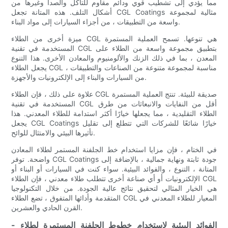
مما يؤدي إلى تشطيب قوي ودائم مقاوم للتآكل والصدأ وغيرها من
أشكال التلف. هذه المتانة تجعل CGL Coatings مثالية لمجموعة
واسعة من التطبيقات ، من أجزاء السيارات إلى مواد البناء.
ميزة أخرى من الطلاء CGL هي تنوعها. تسمح العملية المستمرة
المستخدمة في تقنية CGL بتطبيق مجموعة واسعة من الطلاء على
المعدن ، بما في ذلك الزنك والألومنيوم والمعادن الأخرى. هذا التنوع
يجعل الطلاء CGL مناسبة لمجموعة متنوعة من الصناعات والتطبيقات ،
من السيارات والبناء إلى الإلكترونيات والأجهزة.
علاوة على ذلك ، فإن الطلاء CGL صديقة للبيئة. تنتج العملية المستمرة
المستخدمة في تقنية CGL أقل من النفايات والانبعاثات من طرق
الطلاء التقليدية ، مما يجعلها خيارًا أكثر استدامة للطلاء المعدني. هذا
يجعل CGL Coatings خيارًا شائعًا للشركات التي تتطلع إلى تقليل
تأثيرها البيئي والامتثال للوائح.
في الختام ، فإن مزايا استخدام خط الجلفنة المستمر لطلاء المعادن
واضحة. توفر CGL Coatings جودة ثابتة ونهاية جمالية ، بالإضافة إلى
المتانة ، التنوع ، والفوائد البيئية. سواء كنت في السيارات أو البناء أو
الإلكترونيات أو أي صناعة أخرى تتطلب طلاء معدني ، فإن الطلاء CGL
هي الخيار المثالي لتحقيق نتائج عالية الجودة. من خلال التكنولوجيا
المتقدمة وأدائها المتفوق ، تضع الطلاء CGL المعيار للطلاء المعدني في
القرن الحادي والعشرين.
- الفوائد البيئية لاستخدام خطوط الجلفنة المستمرة لطلاء