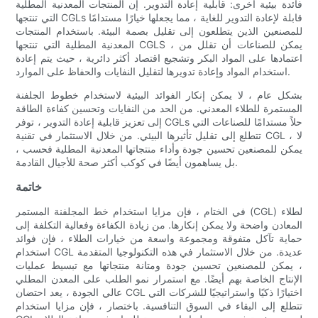
فائدة بيئية أخرى: قابلية إعادة التدوير. إن المنتجات المعدنية المطلية
التي تنتجها CGLs قابلة لإعادة التدوير للغاية ، مما يجعلها خيارًا مستدامًا
للمصنعين الذين يتطلعون إلى تقليل بصمة البيئة. باستخدام المنتجات
المعدنية المطلية التي تنتجها CGLS ، يمكن للصناعات أن تقلل من
اعتمادها على المواد البكر وتشجيع اقتصاد أكثر دائرية ، حيث يتم إعادة
استخدام المواد وإعادة تدويرها لتقليل النفايات والحفاظ على الموارد.
بشكل عام ، لا يمكن إنكار الفوائد البيئية لاستخدام خطوط الجلفنة
المستمرة للطلاء المعدني. من الحد من النفايات وتحسين كفاءة الطاقة
إلى تعزيز قابلية إعادة التدوير ، توفر CGLs حلاً مستدامًا للصناعات التي
تتطلع إلى تقليل تأثيرها البيئي. من خلال الاستثمار في تقنية CGL ، لا
يمكن للمصنعين تحسين جودة وأداء منتجاتها المعدنية المطلية فحسب ،
بل يساهمون أيضًا في كوكب أكثر صحة للأجيال القادمة.
خاتمة
في الختام ، فإن مزايا استخدام خط المجلفنة المستمر (CGL) لطلاء
المعادن واضحة ولا يمكن إنكارها. من زيادة الكفاءة وفعالية التكلفة إلى
حماية تآكل متفوقة ومجموعة واسعة من خيارات الطلاء ، فإن فوائد
استخدام CGL عديدة. من خلال الاستثمار في هذه التكنولوجيا المتقدمة
، يمكن للمصنعين تحسين جودة ومتانة منتجاتها مع تبسيط عمليات
الإنتاج الخاصة بهم أيضًا. مع استمرار نمو الطلب على المعدن المطلي
عالي الجودة ، يعد احتضان CGL اختيارًا ذكيًا واستراتيجيًا للشركات التي
تتطلع إلى البقاء في السوق التنافسية. باختصار ، فإن مزايا استخدام