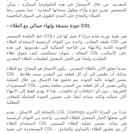
المعدنية. من خلال الاستثمار في هذه التكنولوجيا المبتكرة ، يمكن
للمصنعين تعزيز جودة وأداء وطول منتجاتها المعدنية ، مما يضمن رضا
العملاء والنجاح على المدى الطويل في السوق التنافسية.
- جودة متسقة وإنهاء جمالي مع الطلاء CGL
خط الجلفنة المستمر (CGL) هي تقنية ثورية تقدم مزايا لا مثيل لها في
طبقة المعادن. واحدة من الفوائد الرئيسية لاستخدام الطلاء CGL هي
الجودة الثابتة والانتهاء من الناحية الجمالية التي يقدمونها. في هذه
المقالة ، سوف نستكشف كيف تتفوق طلاء CGL على الأساليب
التقليدية ولماذا هي الخيار المفضل لتطبيقات الطلاء المعدني.
عندما يتعلق الأمر بالطلاء المعدني ، يكون الاتساق هو المفتاح. مع الطلاء
CGL ، يمكنك أن تطمئن إلى أن كل قطعة من المعدن سيتم طلاءها
بنفس النهاية عالية الجودة. يتم تحقيق هذا الاتساق من خلال العملية
المستمرة لـ CGL ، والتي تضمن أن كل قطعة من المعدن مغلفة بنفس
الطريقة ، دون أي اختلافات أو تناقضات. هذا لا يؤدي فقط إلى الانتهاء
أكثر جمالية ولكنه يساعد أيضًا على تحسين الجودة الشاملة للمعادن
المطلية.
بالإضافة إلى الاتساق ، تقدم CGL Coatings عددًا من المزايا الأخرى
التي تجعلها الخيار المفضل للطلاء المعدني. واحدة من الفوائد الرئيسية
لاستخدام الطلاء CGL هي متانة. تضمن عملية الطلاء المستمر
المستخدمة في تقنية CGL أن يتم تطبيق الطلاء بالتساوي والشامل ،