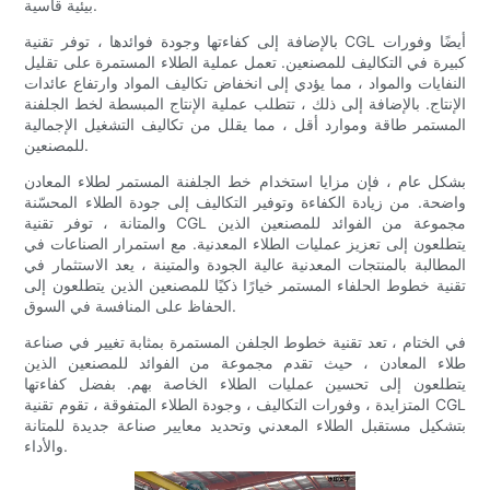
بيئية قاسية.
بالإضافة إلى كفاءتها وجودة فوائدها ، توفر تقنية CGL أيضًا وفورات
كبيرة في التكاليف للمصنعين. تعمل عملية الطلاء المستمرة على تقليل
النفايات والمواد ، مما يؤدي إلى انخفاض تكاليف المواد وارتفاع عائدات
الإنتاج. بالإضافة إلى ذلك ، تتطلب عملية الإنتاج المبسطة لخط الجلفنة
المستمر طاقة وموارد أقل ، مما يقلل من تكاليف التشغيل الإجمالية
للمصنعين.
بشكل عام ، فإن مزايا استخدام خط الجلفنة المستمر لطلاء المعادن
واضحة. من زيادة الكفاءة وتوفير التكاليف إلى جودة الطلاء المحسّنة
والمتانة ، توفر تقنية CGL مجموعة من الفوائد للمصنعين الذين
يتطلعون إلى تعزيز عمليات الطلاء المعدنية. مع استمرار الصناعات في
المطالبة بالمنتجات المعدنية عالية الجودة والمتينة ، يعد الاستثمار في
تقنية خطوط الحلفاء المستمر خيارًا ذكيًا للمصنعين الذين يتطلعون إلى
الحفاظ على المنافسة في السوق.
في الختام ، تعد تقنية خطوط الجلفن المستمرة بمثابة تغيير في صناعة
طلاء المعادن ، حيث تقدم مجموعة من الفوائد للمصنعين الذين
يتطلعون إلى تحسين عمليات الطلاء الخاصة بهم. بفضل كفاءتها
المتزايدة ، وفورات التكاليف ، وجودة الطلاء المتفوقة ، تقوم تقنية CGL
بتشكيل مستقبل الطلاء المعدني وتحديد معايير صناعة جديدة للمتانة
والأداء.