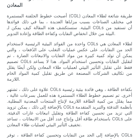
المعادن
أصبحت خطوط الجلفنة المستمرة (CGL) طريقة شائعة لطلاء المعادن
في مختلف الصناعات بسبب مزاياها العديدة ، بما في ذلك فوائدها
البيئية. ستستكشف هذه المقالة كيف يمكن لـ CGLs أن تستفيد من
البيئة من خلال انخفاض النفايات وكفاءة الطاقة وإعادة التدوير.
واحدة من الفوائد البيئية الرئيسية لاستخدام CGLs لطلاء المعادن هي
الحد من النفايات. على عكس عمليات التغلب على الدُفعات ، والتي
يمكن أن تولد كمية كبيرة من مواد النفايات والانبعاثات الضارة ، تم
تصميم CGLs لتقليل النفايات وتحسين استخدام المواد. هذا لا يساعد
فقط على تقليل التأثير البيئي لعمليات طلاء المعادن ولكن أيضًا يقلل
من تكاليف الشركات المصنعة عن طريق تقليل كمية المواد الخام
اللازمة.
علاوة على ذلك ، تشتهر CGLs بكفاءة الطاقة ، وهي فائدة بيئية رئيسية
أخرى. تم تصميم خطوط الطلاء المستمرة هذه للعمل بسرعات عالية ،
مما يقلل من كمية الطاقة اللازمة لإنتاج المنتجات المعدنية المطلية.
بالإضافة إلى ذلك ، يمكن تزويد CGLs بأنظمة التدفئة والتبريد المتقدمة
التي تزيد من تحسين كفاءة الطاقة وتقليل انبعاثات غازات الدفيئة.
باستخدام طاقة أقل وإنتاج عدد أقل من الانبعاثات ، تساعد CGLs على
تخفيف التأثير البيئي لعمليات طلاء المعادن.
بالإضافة إلى الحد من النفايات وتحسين كفاءة الطاقة ، توفر CGLs