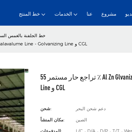
ديو
مشروع
عنا
الخدمات
خط المنتج
خط الجلفنة بالغمس السا
تراجع حار مستمر 55 ٪ Al Zn Glvanizing/Golvanizing Line/Galavalume Line - Golvanizing Line و CGL
تراجع حار مستمر 55 ٪ Al Zn Glvanizing/Golvanizing Line/Galavalume Line - Golvanizing
Line و CGL
دعم شحن البحر
شحن:
الصين
مكان المنشأ:
L/C ، D/A ، D/P ، T/T ، 
المدفوعات: