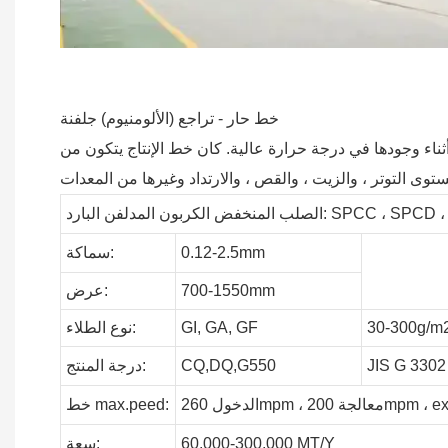
خط حار - تراجع (الألومنيوم) جلفنة
ها في درجة حرارة عالية. كان خط الإنتاج يتكون من Uncoiler ،
دلفن البارد: SPCC ، SPCD ، JIS G 3141
0.12-2.5mm
سماكة:
700-1550mm
عرض:
30-300g/m
GF
GA,
GI,
نوع الطلاء:
JIS G 3302
CQ,DQ,G550
درجة المنتج:
200mpm ، exit 260mp
max.peed:
خط
MT/Y
60,000-300,000
سعة: