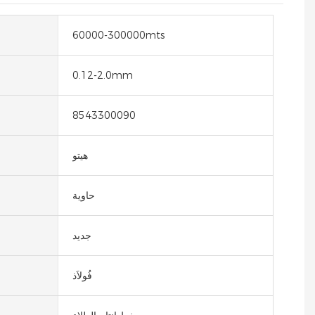
60000-300000mts
0.12-2.0mm
8543300090
هيتو
حاوية
جديد
فُولاَذ