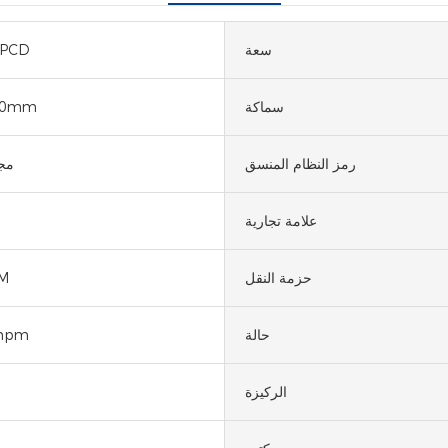
سعة
SPCD
سماكة
50mm
رمز النظام المنسق
مجم
علامة تجارية
حزمة النقل
M
حالة
mpm
الركيزة