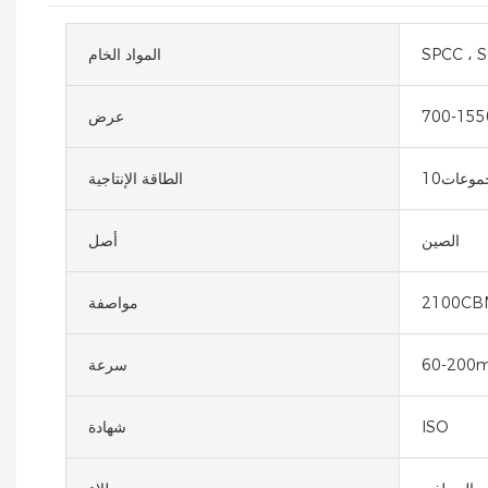
SPCC ، 
المواد الخام
700-15
عرض
وعات10
الطاقة الإنتاجية
الصين
أصل
2100CB
مواصفة
60-200
سرعة
ISO
شهادة