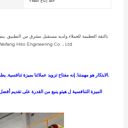
خط إنتاج الطلاء
نطاق واسع في السوق العالمية ولديه القدرة على تطبيقها أكثر في المستقبل. تشكلت خدمة العملاء السريعة والجو الحيوي في شركة ng Hito Engineering Co. ، Ltd
الابتكار هو مهمتنا. إنه مفتاح تزويد عملائنا بميزة تنافسية. يطبق فريقنا الهندسي المبتكر تقنيتنا لتقديم حل تم تصميمه خياطًا لمتطلباتك الفردية بما يتوافق مع تفضيلاتك وأهداف الإنتاج والميزانيات.
الميزة التنافسية ل
هيتو
ينبع من القدرة على تقديم أفضل 