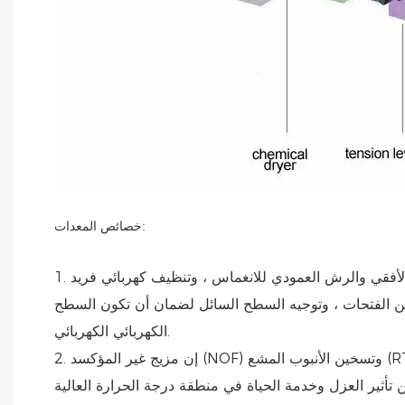
خصائص المعدات:
1. مزود بتنظيف كيميائي من الصلب أو قسم التنظيف الكهربائي العالي الكفاءة ، وضع التنظيف الاختياري الذي يجمع بين الرش الأفقي والرش العمودي للانغماس ، وتنظيف كهربائي فريد
 من الفتحات ، وتوجيه السطح السائل لضمان أن تكون السطح
الكهربائي الكهربائي.
2. إن مزيج غير المؤكسد (NOF) وتسخين الأنبوب المشع (RTH) له مزايا سرعة التدفئة السريعة ، والكفاءة الحرارية العالية ، وأكثر دقة طريقة للتحكم في نسبة الوقود الهوائية المزدوجة