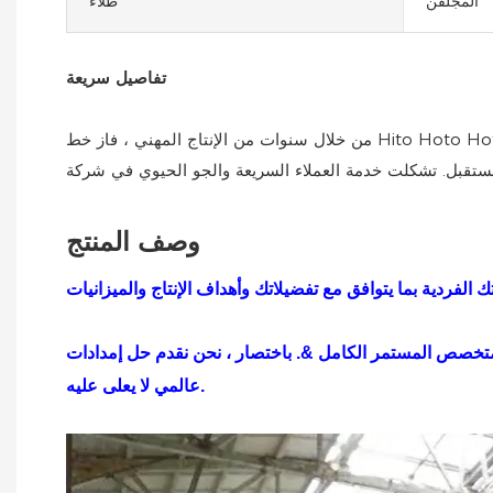
المجلفن
طلاء
تفاصيل سريعة
من خلال سنوات من الإنتاج المهني ، فاز خط Hito Hoto Hot Dip 55 ٪ Al Zn Glvanizing/Galavalume Line بالثقة العظيمة للعملاء ولديه مستقبل مشرق من التطبيق. يتم طلب المنتج على
وصف المنتج
المتخصص المستمر الكامل &. باختصار ، نحن نقدم حل إمدادات
عالمي لا يعلى عليه.