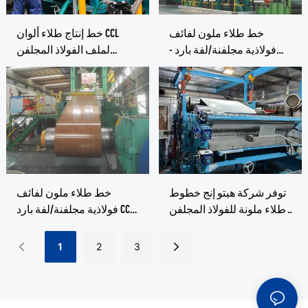
خط طلاء ملون لفائف
خط إنتاج طلاء ألوان CCL
فولاذية مجلفنة/لفة بارد -
لملف الفولاذ المجلفن
خط طلاء فلوريد
الألومنيوم PPGI Hito - خط
البوليفينيليدين وخط طلاء
طلاء الفلوريد بوليفينيليدين
الألوان
وخط الطلاء بالألوان
توفر شركة هيتو إنج خطوط
خط طلاء ملون لفائف
طلاء ملونة للفولاذ المجلفن
فولاذية مجلفنة/لفة بارد CCL
والألمنيوم المدلفن على
- خط طلاء فلوريد البولي
البارد - خطوط طلاء فلوريد
فينيلدين وخط الطلاء
1
2
3
البولي فينيليدين وخطوط
بالألوان
طلاء ملونة