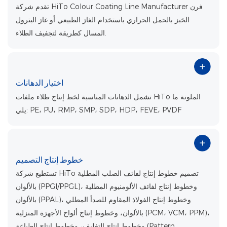
تقدم شركة HiTo Colour Coating Line Manufacturer فرن
الخبز بالحمل الحراري باستخدام الغاز الطبيعي أو غاز البترول
المسال كطريقة لتجفيف الطلاء.
اختيار الدهانات
تشمل الدهانات المناسبة لخط إنتاج طلاء ملفات HiTo الملونة ما
يلي: PE، PU، RMP، SMP، SDP، HDP، FEVE، PVDF
خطوط إنتاج التصميم
تستطيع شركة HiTo تصميم خطوط إنتاج لفائف الصلب المطلية
بالألوان (PPGI/PPGL)، وخطوط إنتاج لفائف الألومنيوم المطلية
بالألوان (PPAL)، وخطوط إنتاج الفولاذ المقاوم للصدأ المطلي
بالألوان، وخطوط إنتاج ألواح الأجهزة المنزلية (PCM، VCM، PPM)،
وخطوط إنتاج التغليف، وخطوط إنتاج الطباعة (Pattern