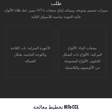
طلب
يتميز خط طلاء الألوان HiTo بميزات تصميم متنوعة، ويمكنه إنتاج منتجات
عالية الجودة مناسبة للأسواق التالية
منتجات البناء: الألواح
الأجهزة المنزلية: باب الثلاجة
المركبة، الألواح ذات الشكل
واللوحة الجانبية، هيكل
الخلوي، الألواح المصنوعة
الغسالة
من الألومنيوم والبلاستيك
تخطيط معالجة HiTo CCL