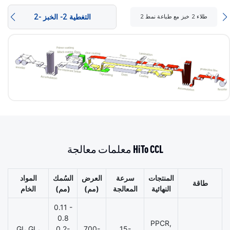
2- التغطية 2- الخبز
2 طلاء 2 خبز مع طباعة نمط
معلمات معالجة HiTo CCL
المنتجات
سرعة
العرض
السُمك
المواد
طاقة
النهائية
المعالجة
(مم)
(مم)
الخام
0.11 -
0.8
PPCR,
GI، GL،
0.2-
700-
15-