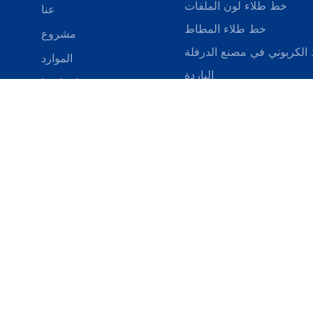
خط طلاء لون الملفات
عنا
خط طلاء المطاط
مشروع
ذ الكربوني في مصنع الدرفلة
الموارد
الباردة
اتصل بنا
خط التخليل
آلة واحدة
الاتصال بنا
الموارد
الأخبار & الأحداث
الاتصال الشخص: جاك صن
مدونة
الهاتف:86 15898943577
jack@hit
البريد الإلكتروني:
إضافة: Sino.Building ، Yunmen
Mountain Subdistrict ، Q
Shandong ، China