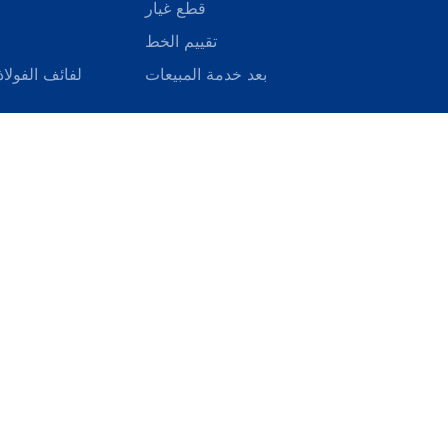
قطع غيار
تقييم الخط
بعد خدمة المبيعات
لفائف الفولا
o-eng.com
ingzhou City ،