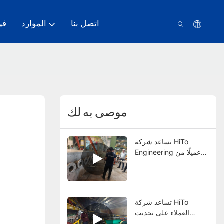
اتصل بنا
الموارد
في
موصى به لك
تساعد شركة HiTo
Engineering عميلًا من
بنغلاديش في ترقية
تكنولوجيا خط الجلفانومتر
بالغمس الساخن المستمر
الخاص بهم
تساعد شركة HiTo
العملاء على تحديث
تكنولوجيا خطوط طلاء