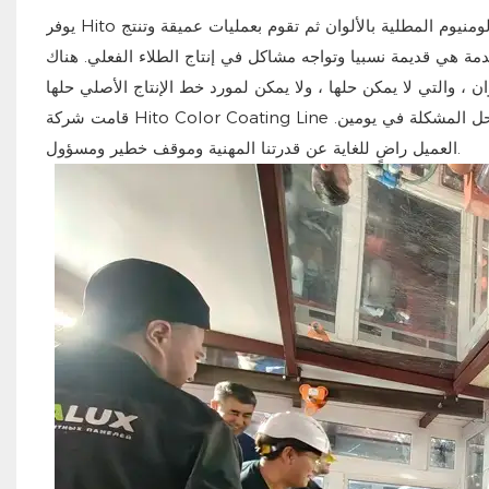
يوفر Hito عميل روسيا خدمات التحسين التقني. العميل هي شركة كبيرة تنتج ملفات الألومنيوم المطلية بالألوان ثم تقوم بعمليات عميقة وتنتج
خدمة هي قديمة نسبيا وتواجه مشاكل في إنتاج الطلاء الفعلي. هناك
قامت شركة Hito Color Coating Line بتسليم كبار المهندسين ومهندس العمليات إلى الموقع لتوفير الخدمات الفنية وحل المشكلة في يومين.
العميل راضٍ للغاية عن قدرتنا المهنية وموقف خطير ومسؤول.