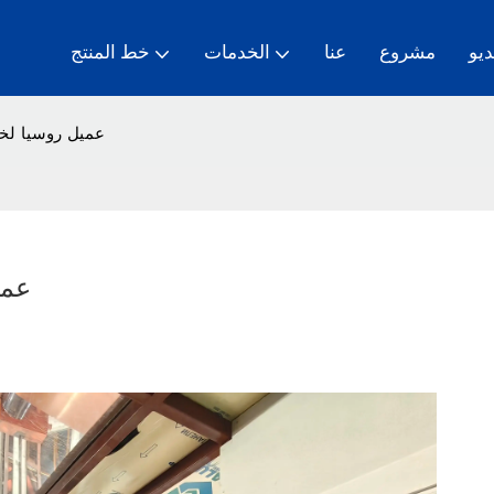
ديو
مشروع
عنا
الخدمات
خط المنتج
يوفر Hito عميل روس
يوفر