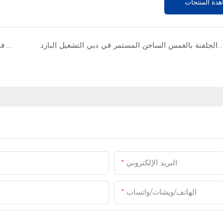
دة المنتجات
لقد حقق خط إنتاج الجلفنة بالغمس الساخن المستمر في دبي التشغيل البارد.
Hito بدء مشروع جديد في إيران. يقع خط طلاء ألوان لفائف تحت التثبيت
البريد الإلكتروني
الهاتف/ويشات/واتساب