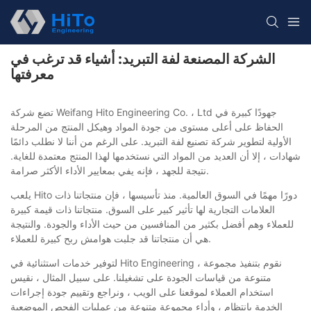
الشركة المصنعة لفة التبريد: أشياء قد ترغب في
معرفتها
تضع شركة Weifang Hito Engineering Co. ، Ltd جهودًا كبيرة في
الحفاظ على أعلى مستوى من جودة المواد وهيكل المنتج من المرحلة
الأولية لتطوير شركة تصنيع لفة التبريد. على الرغم من أننا لا نطلب دائمًا
شهادات ، إلا أن العديد من المواد التي نستخدمها لهذا المنتج معتمدة للغاية.
نتيجة للجهد ، فإنه يفي بمعايير الأداء الأكثر صرامة.
يلعب Hito دورًا مهمًا في السوق العالمية. منذ تأسيسها ، فإن منتجاتنا ذات
العلامات التجارية لها تأثير كبير على السوق. منتجاتنا ذات قيمة كبيرة
للعملاء وهم أفضل بكثير من المنافسين من حيث الأداء والجودة. والنتيجة
هي أن منتجاتنا قد جلبت هوامش ربح كبيرة للعملاء.
لتوفير خدمات استثنائية في Hito Engineering ، نقوم بتنفيذ مجموعة
متنوعة من قياسات الجودة على تشغيلنا. على سبيل المثال ، نقيس
استخدام العملاء لموقعنا على الويب ، ونراجع وتقييم جودة إجراءات
الخدمة بانتظام ، وأداء مجموعة متنوعة من عمليات الفحص الموضعية