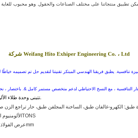
شركة Weifang Hito Exhiper Engineering Co. ، Ltd
تتبنى وحدة طلاء الألوان نموذجًا مزدوجًا للخبز وعملية تسخين دورة الهواء الساخنة.
ة
طبق:
الكهرو-غالفان
طبق،
الساخنة
المجلفن
طبق،
حار
تراجع
الزن
صف
الشريط ، 3-15TONS
المواد الخام: شريط مدفوف بارد ، GI ، GL ، الألومنيوم
600-1650mm
0.12-1.8mm ، عرض ال