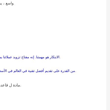
واسع ، يمكن تطبيق منتجاتنا على مختلف الصناعات والحقول. وهو محبوب للغاية ومفضل من قبل العملاء. إنه يجلب فوائد اقتصادية كبيرة للعملاء.
الابتكار هو مهمتنا. إنه مفتاح تزويد عملائنا بميزة تنافسية. يطبق فريقنا الهندسي المبتكر تقنيتنا لتقديم حل تم تصميمه خياطًا لمتطلباتك الفردية بما يتوافق مع تفضيلاتك وأهداف الإنتاج والميزانيات.
تنبع الميزة التنافسية لـ Hito من القدرة على تقديم أفضل تقنية في العالم في الأسعار التنافسية ، مع النسخ الاحتياطي لدعم متخصص مستمر كامل &. باختصار ، نحن نقدم حل إمدادات عالمي لا يعلى عليه.
إلخ.
مادة
ل
قاعد