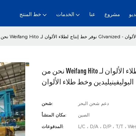
ديو
مشروع
عنا
الخدمات
خط المنتج
 طلاء الألوان
نحن من Weifang Hito نوفر خط إنتاج لطلاء الألوان لـ Glvanized - خط طلاء فلوريد
البوليفينيليدين وخط طلاء الألوان
دعم شحن البحر
شحن:
الصين
مكان المنشأ:
L/C ، D/A ، D/P ، T/T ، 
المدفوعات: