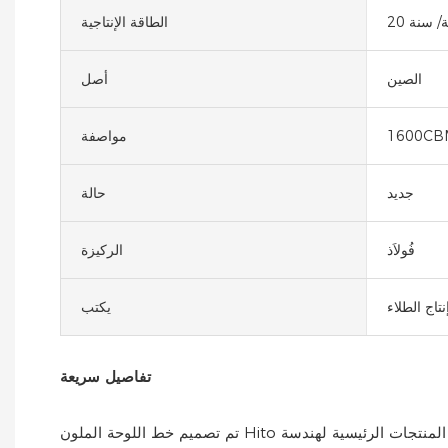
ة/ سنة
الطاقة الإنتاجية
الصين
أصل
1600CB
مواصفة
جديد
حالة
فُولاَذ
الركيزة
تاج الطلاء
يكتب
تفاصيل سريعة
تم تصميم خط اللوحة الملون Hito لتلبية أسلوب العميل الفريد الفردي. تعرض المنتج لفحص جودة شامل قبل الشحن. خط الطلاء بالألوان هو واحد من المنتجات الرئيسية لهندسة Hito. مع تطبيق