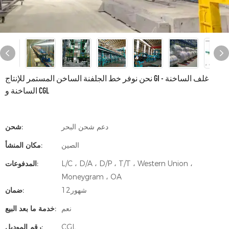
نحن نوفر خط الجلفنة الساخن المستمر للإنتاج GI - غلف الساخنة
الساخنة و CGL
دعم شحن البحر
شحن:
الصين
مكان المنشأ:
L/C ، D/A ، D/P ، T/T ، Western Union ،
المدفوعات:
Moneygram ، OA
شهور12
ضمان:
نعم
خدمة ما بعد البيع:
CGL
رقم الموديل: