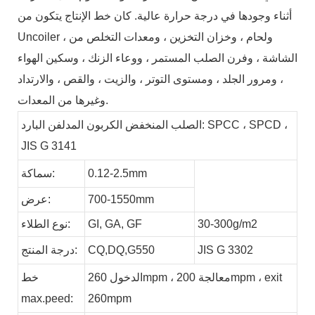
أثناء وجودها في درجة حرارة عالية. كان خط الإنتاج يتكون من
Uncoiler ، ولحام ، وخزان التخزين ، ومعدات التخلص من
الشاشة ، وفرن الصلب المستمر ، ووعاء الزنك ، وسكين الهواء
، ومرور الجلد ، ومستوى التوتر ، والزيت ، والقص ، والارتداد
وغيرها من المعدات.
الصلب المنخفض الكربون المدلفن البارد: SPCC ، SPCD ،
JIS G 3141
0.12-2.5mm
سماكة:
700-1550mm
عرض:
30-300g/m2
GF
GA,
GI,
نوع الطلاء:
JIS G 3302
CQ,DQ,G550
درجة المنتج:
الدخول 260mpm ، معالجة 200mpm ، exit
خط
max.peed:
260mpm