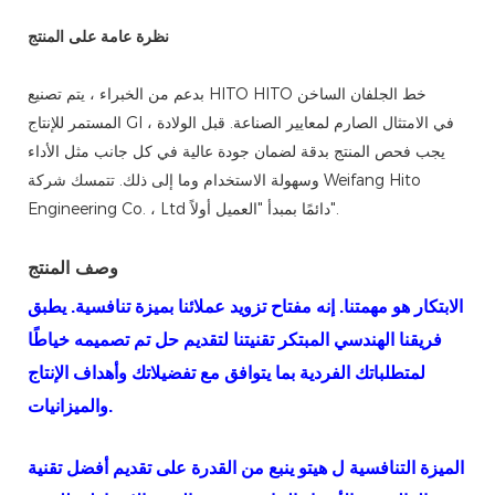
نظرة عامة على المنتج
بدعم من الخبراء ، يتم تصنيع HITO HITO خط الجلفان الساخن
المستمر للإنتاج GI في الامتثال الصارم لمعايير الصناعة. قبل الولادة ،
يجب فحص المنتج بدقة لضمان جودة عالية في كل جانب مثل الأداء
وسهولة الاستخدام وما إلى ذلك. تتمسك شركة Weifang Hito
Engineering Co. ، Ltd دائمًا بمبدأ "العميل أولاً".
وصف المنتج
الابتكار هو مهمتنا. إنه مفتاح تزويد عملائنا بميزة تنافسية. يطبق
فريقنا الهندسي المبتكر تقنيتنا لتقديم حل تم تصميمه خياطًا
لمتطلباتك الفردية بما يتوافق مع تفضيلاتك وأهداف الإنتاج
والميزانيات.
الميزة التنافسية ل
هيتو
ينبع من القدرة على تقديم أفضل تقنية