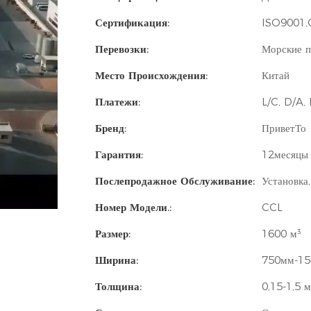
Сертификация:
ISO9001,
Перевозки:
Морские п
Место Происхождения:
Китай
Платежи:
L/C, D/A,
Бренд:
ПриветТо
Гарантия:
12месяцы
Послепродажное Обслуживание:
Установка,
Номер Модели.:
CCL
Размер:
1600 м³
Ширина:
750мм-1
Толщина:
0,15-1,5 