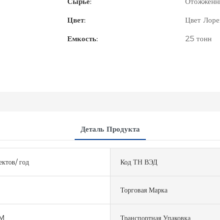
Сырье:
Отожженны
Цвет:
Цвет Лоре
Емкость:
25 тонн
Деталь Продукта
ктов/ год
Код ТН ВЭД
Торговая Марка
M
Транспортная Упаковка