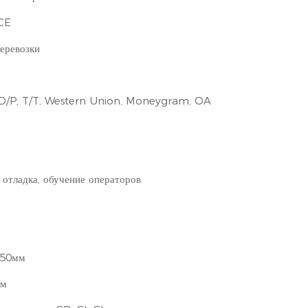
CE
еревозки
 D/P, T/T, Western Union, Moneygram, OA
 отладка, обучение операторов
550мм
мм