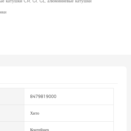
е катушки CR, GI, GL, алюминиевые катушки
нки
8479819000
Хито
Контейнер