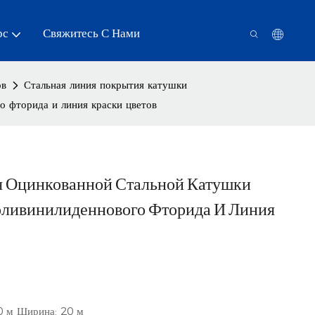
рс
Свяжитесь С Нами
ов
Стальная линия покрытия катушки
 фторида и линия краски цветов
ne Для Оцинкованной Стальной Катушки
Поливинилиденнового Фторида И Линия
0 м Ширина: 20 м