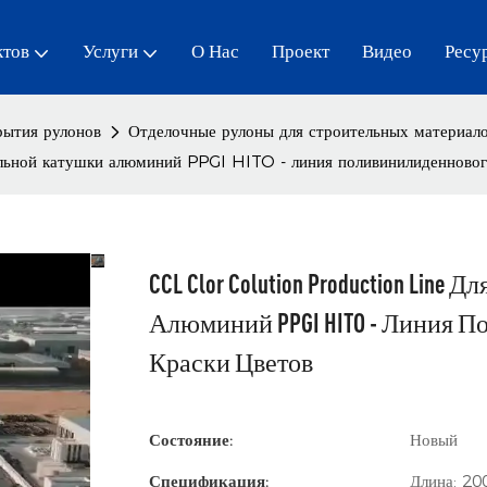
ктов
Услуги
О Нас
Проект
Видео
Ресу
рытия рулонов
Отделочные рулоны для строительных материал
льной катушки алюминий PPGI HITO - линия поливинилиденнового
CCL Clor Colution Production Li
Алюминий PPGI HITO - Линия 
Краски Цветов
Состояние:
Новый
Спецификация:
Длина: 20