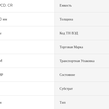
PCD, CR
Емкость
0 мм
Толщина
ы
Код ТН ВЭД
Торговая Марка
M
Транспортная Упаковка
МР
Состояние
Субстрат
н
Тип