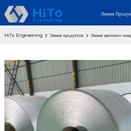
Линия Проду
HiTo Engineering
Линия продуктов
Линия цветного пок