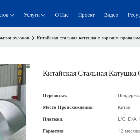
ктов
Услуги
О Нас
Проект
Видео
Ресу
рытия рулонов
Китайская стальная катушка с горячим провалом
Китайская Стальная Катушка С 
Перевозки:
Поддержка
Место Происхождения:
Китай
Платежи:
L/C, D/A,
Гарантия:
12 месяц