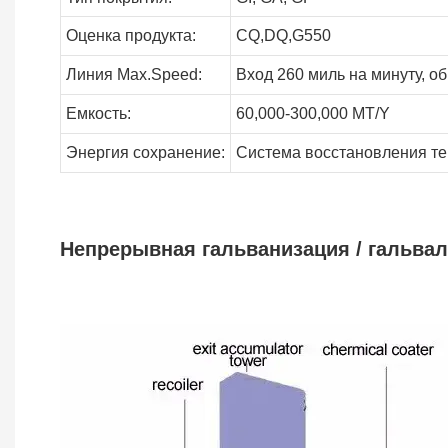
Оценка продукта:
CQ,DQ,G550
Линия
Max.Speed:
Вход 260 миль на минуту, о
Емкость:
60,000-300,000
MT/Y
Энергия
сохранение:
Система восстановления те
Непрерывная гальванизация / гальвал