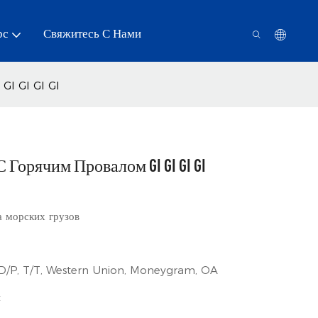
рс
Свяжитесь С Нами
 GI GI GI GI
Горячим Провалом GI GI GI GI
 морских грузов
 D/P, T/T, Western Union, Moneygram, OA
ы