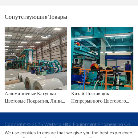
Сопутствующие Товары
Китай Поставщик
Алюминиевые Катушки
Непрерывного Цветового
Цветовые Покрытия, Линия
Покрытия Для
Покрытия По Питанию
Алюминиевых Катушек -
Weifang Hito - Линия Покрытия
Линия Цветного Покрытия И
Поливинилиденного
Copyright © 2026 Weifang Hito Equipment Engineering Co.,
Линия Цвета Цветовой
Фторида И Линия Цветовой
Ltd |
We use cookies to ensure that we give you the best experience
Живописи
Живописи