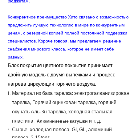
бюджетам.
Конкурентное преимущество Хито связано с возможностью
предложить лучшую технологию в мире по конкурентным
ценам, с резервной копией полной постоянной поддержки
специалистов. Короче говоря, мы предлагаем решение
снабжения мирового класса, которое не имеет себе
равных.
Блок покрытия цветного покрытия принимает
двойную модель с двумя выпечками и процесс
нагрева циркуляции горячего воздуха.
Материал
из
база
тарелка:
электрогалванизирован
тарелка,
Горячий
оцинкован
тарелка,
горячий
окунать
Аль-Зн
тарелка, холодная стальная
пластина
,
и т. д.
Алюминиевые катушки
Сырье: холодная полоса, GI, GL, алюминий
полоса, 3-15tons