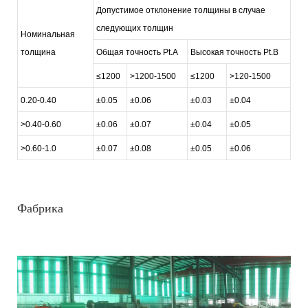
Допустимое отклонение толщины в случае
следующих толщин
Номинальная
толщина
Общая точность Pt.A
Высокая точность Pt.B
≤1200
>1200-1500
≤1200
>120-1500
0.20-0.40
±0.05
±0.06
±0.03
±0.04
>0.40-0.60
±0.06
±0.07
±0.04
±0.05
>0.60-1.0
±0.07
±0.08
±0.05
±0.06
Фабрика