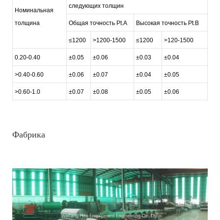
следующих толщин
Номинальная
толщина
Общая точность Pt.A
Высокая точность Pt.B
≤1200
>1200-1500
≤1200
>120-1500
0.20-0.40
±0.05
±0.06
±0.03
±0.04
>0.40-0.60
±0.06
±0.07
±0.04
±0.05
>0.60-1.0
±0.07
±0.08
±0.05
±0.06
Фабрика