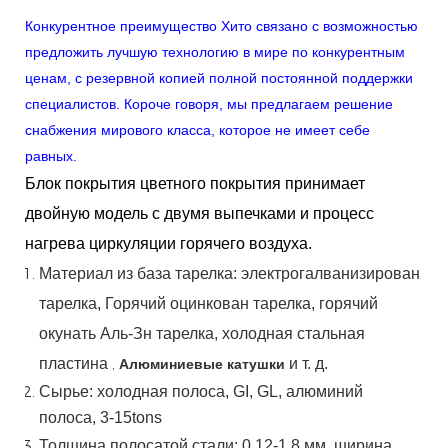
Конкурентное преимущество Хито связано с возможностью
предложить лучшую технологию в мире по конкурентным
ценам, с резервной копией полной постоянной поддержки
специалистов. Короче говоря, мы предлагаем решение
снабжения мирового класса, которое не имеет себе
равных.
Блок покрытия цветного покрытия принимает
двойную модель с двумя выпечками и процесс
нагрева циркуляции горячего воздуха.
Материал
из
база
тарелка:
электрогалванизирован
тарелка,
Горячий
оцинкован
тарелка,
горячий
окунать
Аль-Зн
тарелка, холодная стальная
пластина
,
и т. д.
Алюминиевые катушки
Сырье: холодная полоса, GI, GL, алюминий
полоса, 3-15tons
Толщина полосатой стали:
0,12-1,8 мм, ширина