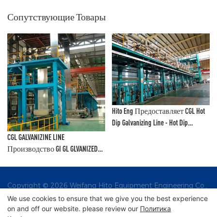
Сопутствующие Товары
Hito Eng Предоставляет CGL Hot
Dip Galvanizing Line - Hot Dip
Galvanizing И CGL
CGL GALVANIZINE LINE
Производство GI GL GLVANIZED
COILS - Hot Dip Galvanizing И CGL1
Copyright © 2026 Weifang Hito Equipment Engineering Co.,
Ltd |
We use cookies to ensure that we give you the best experience
on and off our website. please review our
Политика