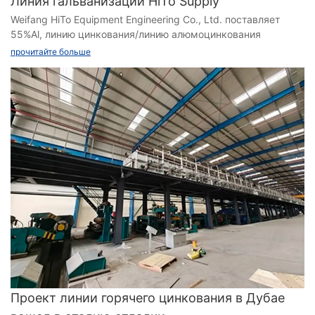
Линия гальванизации HiTo Supply
Weifang HiTo Equipment Engineering Co., Ltd. поставляет
55%Al, линию цинкования/линию алюмоцинкования
прочитайте больше
Проект линии горячего цинкования в Дубае