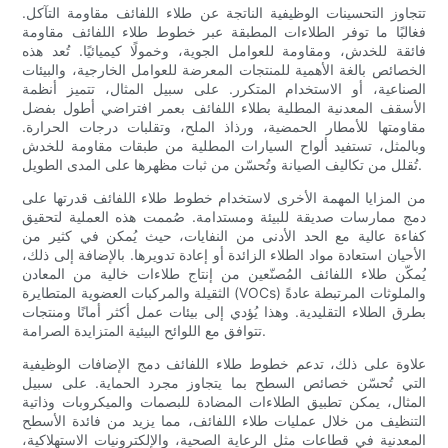
تتجاوز التحسينات الوظيفية الناتجة عن طلاء اللفائف مقاومة التآكل.
فغالبًا ما توفر الطلاءات المطبقة عبر خطوط طلاء اللفائف مقاومة
فائقة للخدش، ومقاومة للعوامل الجوية، وخمولًا كيميائيًا. تُعد هذه
الخصائص بالغة الأهمية للمنتجات المعرضة للعوامل الخارجية، والبيئات
الصناعية، أو الاستخدام المتكرر. على سبيل المثال، تتميز أنظمة
الأسقف المعدنية المطلية بطلاء اللفائف بعمر افتراضي أطول بفضل
مقاومتها للأمطار الحمضية، ورذاذ الملح، وتقلبات درجات الحرارة.
وبالمثل، تستفيد ألواح السيارات المطلية من طبقات مقاومة للخدش
تُقلل من تكاليف الصيانة وتُحسّن من ثبات مظهرها على المدى الطويل.
من المزايا المهمة الأخرى لاستخدام خطوط طلاء اللفائف قدرتها على
دمج ممارسات صديقة للبيئة ومستدامة. صُممت هذه العملية لتحقيق
كفاءة عالية مع الحد الأدنى من النفايات، حيث يُمكن في كثير من
الأحيان استعادة مواد الطلاء الزائدة أو إعادة تدويرها. بالإضافة إلى ذلك،
يُمكّن طلاء اللفائف المُصنّعين من إنتاج طلاءات خالية من المعادن
الثقيلة والمركبات العضوية المتطايرة (VOCs) والملوثات المرتبطة عادةً
بطرق الطلاء التقليدية. وهذا يُؤدي إلى بيئات عمل أكثر أمانًا ومنتجات
تتوافق مع اللوائح البيئية المتزايدة الصرامة.
علاوة على ذلك، تدعم خطوط طلاء اللفائف دمج الإضافات الوظيفية
التي تُحسّن خصائص السطح بما يتجاوز مجرد الحماية. على سبيل
المثال، يمكن تطبيق الطلاءات المضادة للبصمات والميكروبات وذاتية
التنظيف من خلال عمليات طلاء اللفائف، مما يزيد من فائدة الأسطح
المعدنية في قطاعات مثل الرعاية الصحية، والإلكترونيات الاستهلاكية،