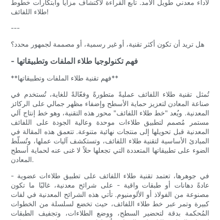
لأداء معدني طويل الأمد. تابع القراءة لاكتشاف مزايا وابتكارات خطوط
طلاء اللفائف!
---
هل تريد أن تكون أكثر تقنية، أو غير رسمية، أو مصممة لجمهور محدد؟
- فهم تكنولوجيا طلاء الملفات وتطبيقاتها
**فهم تقنية طلاء الملفات وتطبيقاتها**
تُمثل تقنية طلاء اللفائف عمليةً متطورةً وفعّالةً للغاية، تُستخدم في
صناعة المعادن لتعزيز حماية الأسطح وإضفاء مظهر جمالي على الركائز
المعدنية. ويُعد "خط طلاء اللفائف" محور هذه التقنية، وهو خط إنتاج آلي
مستمر مُصمم لتطبيق طلاءات موحدة وعالية الجودة على اللفائف
المعدنية قبل تحويلها إلى منتجات نهائية متنوعة. تتعمق هذه المقالة في
المبادئ الأساسية لتقنية طلاء اللفائف، وتستكشف آليات عملها، وتُسلّط
الضوء على تطبيقاتها المتعددة التي تجعلها حلاً لا غنى عنه لحماية أسطح
المعادن.
في جوهرها، تعتمد تقنية طلاء اللفائف على تطبيق طلاءات عضوية -
عادةً دهانات أو طبقات واقية - على شرائح معدنية، غالبًا ما تكون
مصنوعة من الفولاذ أو الألومنيوم. تأتي هذه الشرائح المعدنية في لفات
كبيرة وتمر عبر خط طلاء اللفائف، حيث تخضع لسلسلة من الخطوات
المُحكمة بدقة لتحضير السطح، ووضع الطلاءات، وتجفيف الطبقات