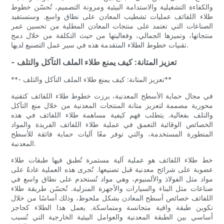
والكفاءة التشغيلية والاستدامة البيئية ومرونة التصميم، تُحسّن خطوط
طلاء اللفائف عمليات تشطيب المعادن على نطاق واسع. وستستفيد
الصناعات التي تعتمد على منتجات المعادن المطلية من تحسين عمر
منتجاتها، وتميزها الجمالي، وفعاليتها من حيث التكلفة من خلال دمج
تقنيات خطوط الطلاء المتقدمة هذه في سير عمل التصنيع لديها.
- تعزيز المتانة: كيف يمنع طلاء الملف التآكل والتلف
**- تعزيز المتانة: كيف يمنع طلاء الملف التآكل والتلف**
في مجال حماية الأسطح المعدنية، برزت خطوط طلاء اللفائف كتقنية
محورية مصممة لتعزيز متانة المنتجات المعدنية من خلال منع التآكل
والتلف بفعالية. يتطلب فهم كيفية مساهمة طلاء اللفائف في هذه
الخصائص الوقائية التعمق في عملية طلاء اللفائف الفريدة والمواد
المتطورة المستخدمة، والتي توفر معًا آليات حماية فائقة للأسطح
المعدنية.
خط طلاء اللفائف هو عملية آلية مستمرة تُطبق فيها طبقات طلاء
عضوية على شرائح معدنية قبل تصنيعها. تُجرى هذه العملية عادةً على
مواد مثل الفولاذ والألمنيوم، وهي مواد تُستخدم على نطاق واسع في
صناعات مثل البناء والسيارات والأجهزة المنزلية. تُحسّن طريقة طلاء
اللفائف خصائص أسطح المعادن بشكل ملحوظ، وذلك أساسًا من خلال
تكوين طبقة واقية متجانسة ومتماسكة. يعمل هذا الطلاء كحاجز
أساسي بين الطبقة المعدنية والعوامل البيئية الخارجية التي تُسبب