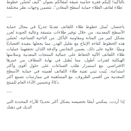
بالتأكيد! إليكم فقرة ختامية شيقة لمقالكم بعنوان "كيف تُحسّن خطوط
طلاء لفائف الطلاء حماية أسطح المعادن"، تتضمن وجهات نظر مختلفة:
---
باختصار، تُمثل خطوط طلاء اللفائف تقدمًا جذريًا في مجال حماية
الأسطح المعدنية، من خلال توفير طلاءات متسقة وعالية الجودة تُعزز
بشكل كبير من المتانة ومقاومة التآكل. من الناحية الصناعية، تُحسّن
هذه الخطوط كفاءة الإنتاج مع تقليل الهدر، مما يجعلها مفيدة اقتصاديًا
وبيئيًا. علاوة على ذلك، يضمن التجانس والدقة اللذان تحققهما عمليات
طلاء اللفائف الآلية الحفاظ على جمالية المنتجات المعدنية وسلامتها
الهيكلية لفترات أطول، مما يُطيل في نهاية المطاف من عمرها
الافتراضي. مع استمرار طلب الصناعات على حلول أقوى وأكثر
استدامة، يُثبت تبني تقنية طلاء اللفائف أهميته في حماية الأسطح
المعدنية من أقسى الظروف، مع المساهمة في ممارسات تصنيع أكثر
ذكاءً وتحسين الأداء العام للمنتج.
---
إذا أردت، يمكنني أيضًا تخصيصه بشكل أكثر تحديدًا للآراء المحددة التي
لديك في ذهنك!