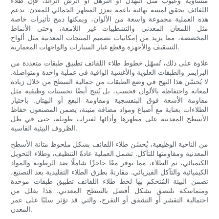
متساوية وعيوب مثل التهدل أو الترهل أو الرش الزائد، فإن طلاء
اللفائف يحقق لمسة نهائية ناعمة تعزز المظهر الجمالي للمعدن. تدعم
هذه العملية مجموعة واسعة من الألوان، ويمكنها دمج تأثيرات خاصة
مثل اللمعان المعدني والتشطيبات غير اللامعة، وحتى الأنماط
المخصصة، مما يزيد من إمكانيات تصميم المنتجات المعدنية مثل ألواح
التسقيف والأجهزة وقطع غيار السيارات والواجهات المعمارية.
علاوة على ذلك، تُسهّل خطوط طلاء اللفائف تطبيق طبقات متعددة من
البرايمر والطبقات العلوية والأغشية الواقية في عملية واحدة ومتواصلة.
لا يُحسّن هذا النهج في وضع الطبقات من جمالية السطح من خلال زيادة
لمعانه واحتفاظه بالألوان فحسب، بل يُتيح أيضًا تحسينات وظيفية مثل
مقاومة الأشعة فوق البنفسجية ومقاومة البقع أو البهتان. باختيار
الطلاءات بعناية مع أصباغ ومواد مضافة متينة، يضمن المصنعون حفاظ
الأسطح المعدنية على مظهرها وأدائها لفترات طويلة، حتى في ظل
الظروف البيئية القاسية.
من الناحية الوظيفية، يُحسّن طلاء اللفائف بشكل ملحوظ متانة الأسطح
المعدنية ومقاومتها للتآكل. تشمل العملية عادةً التنظيف، وطلاء التحويل
الكيميائي، ثم الطلاء، مما يوفر معًا حاجزًا شاملًا ضد الرطوبة والمواد
الكيميائية والتآكل الفيزيائي. مقارنةً بطرق الطلاء التقليدية بعد التصنيع،
تضمن البيئة المُتحكم بها لخط طلاء اللفائف تطبيق طبقات موحدة
ومتماسكة تلتصق بشكل أفضل بالسطح المعدني. هذا يقلل من
احتمالية التقشر أو التشقق أو التقرح، والتي قد تؤثر سلبًا على عمر
المعدن.