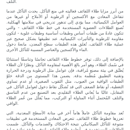
التلف.
من أبرز مزايا طلاء اللفائف فعاليته في منع التآكل. يحدث التآكل عندما
تتفاعل المعادن مع الأكسجين أو الرطوبة أو الأملاح أو غيرها من
العوامل الكيميائية، مما يؤدي إلى تدهور تدريجي في سلامتها الهيكلية.
تُصنع الطلاءات العضوية المستخدمة في خط طلاء اللفائف - والتي
تتكون عادةً من طبقات أساس وطبقات أساسية وطبقات علوية - لتكون
مقاومة للرطوبة والتأثيرات الكيميائية. عند تطبيقها بشكل صحيح عبر
عملية طلاء اللفائف، تُغلق هذه الطبقات سطح المعدن، مانعةً دخول
الماء والأكسجين والعناصر المسببة للتآكل الأخرى.
بالإضافة إلى ذلك، توفر خطوط طلاء اللفائف تجانسًا وتناسقًا استثنائيًا
في سُمك الطلاء، وهو أمر بالغ الأهمية لمقاومة التآكل. ونظرًا لأن الطلاء
يُطبّق في بيئة مصنع مُراقبة، فإن عوامل مثل الرطوبة ودرجة الحرارة
وتقنية التطبيق مُنظّمة بدقة. يضمن هذا المستوى من الدقة خلوّ
الطبقات الواقية من العيوب، مثل الثقوب الصغيرة، أو عدم تساوي
التغطية، أو نقاط الضعف التي قد تُشكّل نقاط دخول لعوامل التآكل. في
المقابل، غالبًا ما يُعاني الطلاء التقليدي بعد التصنيع من عدم التناسق
والتلف المُحتمل أثناء المناولة أو التركيب، مما يُقلّل من عُمر الطلاء
الواقي.
تُعد مقاومة التآكل عاملاً هاماً آخر في متانة الأسطح المعدنية، التي
تعززها خطوط طلاء اللفائف. تتعرض المعادن المستخدمة في تطبيقات
متنوعة للتآكل الميكانيكي نتيجة الاحتكاك والصدمات والتآكل. صُممت
الطلاءات المستخدمة في أنظمة طلاء اللفائف لتوفير طبقة نهائية صلبة