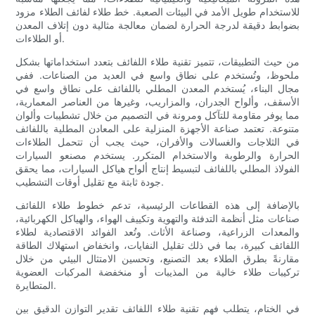
للاستخدام طويل الأمد في البيئات الصعبة. خط طلاء لفائف الطلاء مزود
بضوابط دقيقة لدرجة الحرارة لضمان معالجة مثالية دون إتلاف المعدن
أو الطلاءات.
من حيث التطبيقات، تتميز تقنية طلاء اللفائف بتعدد استخداماتها بشكل
ملحوظ، وتُستخدم على نطاق واسع في العديد من الصناعات. ففي
مجال البناء، يُستخدم المعدن المطلي باللفائف على نطاق واسع في
الأسقف، وألواح الجدران، والمزاريب، وغيرها من العناصر المعمارية،
مما يوفر مقاومة للتآكل ومرونة في التصميم من خلال تشطيبات وألوان
متنوعة. تعتمد صناعة الأجهزة المنزلية على المعادن المطلية باللفائف
في الثلاجات والغسالات والأفران، حيث يجب أن تتحمل الطلاءات
الحرارة والرطوبة والاستخدام المتكرر. يستخدم مصنعو السيارات
الفولاذ المطلي باللفائف لتبسيط إنتاج ألواح هياكل السيارات، مما يحقق
جودة ثابتة مع تقليل أوقات التشطيب.
بالإضافة إلى هذه القطاعات الرئيسية، تدعم خطوط طلاء اللفائف
صناعات مثل أنظمة التدفئة والتهوية وتكييف الهواء، والهياكل الكهربائية،
والمعدات الزراعية، وصناعة الأثاث. وتُعد الفوائد الاقتصادية لطلاء
اللفائف كبيرة، بما في ذلك تقليل النفايات، وانخفاض استهلاك الطاقة
مقارنةً بطرق الطلاء بعد التصنيع، وتحسين الامتثال البيئي من خلال
تركيبات طلاء خالية من المذيبات أو منخفضة المركبات العضوية
المتطايرة.
في الختام، يتطلب فهم تقنية طلاء اللفائف تقدير التوازن الدقيق بين