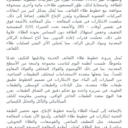
للطاقة. واستجابةً لذلك، طوّر المصنعون طلاءات مائية وأخرى مسحوقة
متوافقة مع خطوط طلاء اللفائف، مما يُقلل بشكل كبير من انبعاثات
المركبات العضوية المتطايرة ويُعزز الإنتاج الأنظف. إضافةً إلى ذلك،
ساهمت الابتكارات في تقنيات المعالجة - مثل المعالجة بالأشعة فوق
البنفسجية (UV) والأشعة تحت الحمراء (IR) - في تقصير أوقات
التجفيف وخفض استهلاك الطاقة دون المساس بجودة الطلاء. علاوةً
على ذلك، تحسّنت قدرات إعادة التدوير، مما أتاح استعادة الركائز
المعدنية ومواد الرش الزائد، مما يُحسّن الأثر البيئي لعمليات طلاء
اللفائف.
تُمثل مرونة خطوط طلاء اللفائف الحديثة وقابليتها للتكيف تقدمًا
ملحوظًا. صُممت أنظمة اليوم لتناسب مجموعة واسعة من الأسطح
المعدنية، بما في ذلك الألومنيوم والفولاذ المجلفن والفولاذ المقاوم
للصدأ، مما يجعلها متعددة الاستخدامات لمختلف التطبيقات الصناعية،
من السيارات إلى البناء. تتيح الابتكارات في تصميم الخطوط تطبيق
طبقات طلاء متعددة، مثل البادئات والطبقات الوسطى والطبقات
العلوية، في تمريرة واحدة مع تحكم دقيق في التصاق الطبقات. يعزز
هذا النهج متعدد الطبقات الحاجز الواقي، ويحسن مقاومته للتلف
الميكانيكي والتآكل والتحلل الكيميائي.
بالإضافة إلى كيمياء الطلاء وأتمتة خطوط الإنتاج، شهد تحضير الطبقة
التحتية ابتكارات في خطوط طلاء اللفائف. وتُدمج الآن تقنيات المعالجة
المسبقة، مثل التنظيف المباشر، والفوسفات، والطلاء التحويلي،
مباشرةً في خط الطلاء. تُحسّن أنظمة المعالجة المسبقة المتينة هذه