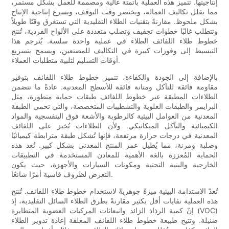
إنتاجيتها. تتميز هذه العملية بأتمتة عالية ومصممة للعمل بشكل مستمر،
مما يقلل تكاليف العمالة، ويختصر وقت التوقف، ويسرع إنتاجية الإنتاج
بشكل ملحوظ. مقارنةً بتقنيات الطلاء التقليدية التي تستغرق وقتًا طويلاً
وتتطلب غالبًا خطوات تجفيف وتصلب متعددة على الألواح الفردية، تُنتج
خطوط طلاء اللفائف الطلاء في عملية واحدة سلسة. يُترجم هذا
التبسيط إلى وفورات كبيرة في التكاليف للمصنعين، ويسمح بتسريع
أوقات التسليم لتلبية متطلبات العملاء.
بالإضافة إلى الجودة والكفاءة، تتميز خطوط طلاء اللفائف بتوفير
مقاومة فائقة للتآكل ومتانة فائقة للأسطح المعدنية. عادةً ما تتضمن
الطلاءات المطبقة عبر خطوط اللفائف طبقات حماية متطورة، مثل
البرايمر والطبقات العلوية والتشطيبات المتخصصة، والتي تحمي الطبقة
المعدنية من العوامل البيئية كالرطوبة والأشعة فوق البنفسجية والمواد
الكيميائية والتآكل الميكانيكي. ولأن الطلاءات تُخبز على اللفائف
المعدنية في درجات حرارة مرتفعة، فإنها تُشكل طبقة مترابطة كيميائيًا
وصلبة ومرنة، مما يُطيل عمر المنتج المعدني بشكل كبير. تُعد هذه
الحماية المُعززة بالغة الأهمية للمعادن المستخدمة في التطبيقات
الخارجية والبنية التحتية ومكونات السيارات والأجهزة، حيث يكون
التعرض لظروف قاسية أمرًا شائعًا.
تُعدّ الاستدامة البيئية ميزةً جوهريةً لاستخدام خطوط طلاء اللفائف. تُنتج
هذه العملية نفايات أقل بكثير مقارنةً بطرق الطلاء السائل التقليدية، إذ
إنّ كمية الرذاذ الزائد وانبعاثات المركبات العضوية المتطايرة (VOC)
ضئيلة. وتتيح طبيعة خطوط طلاء اللفائف المغلقة إعادة تدوير الطلاء