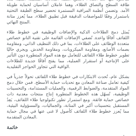
طاقة السطح والتصاق الطلاء، وهما عاملان أساسيان لحماية طويلة
الأمد. وتضمن أنظمة المراقبة المستمرة تحضير سطح الطبقة التحتية
باستمرار وفقًا للمواصفات الدقيقة قبل تطبيق الطلاء، مما يُعزز متانة
المنتج النهائي.
يُمثل دمج الطلاءات الذكية والإضافات الوظيفية في خطوط طلاء
اللفائف آفاقًا واعدة. تُضفي الإضافات القائمة على تقنية النانو خصائص
متعددة الوظائف على الطلاءات، بما في ذلك التنظيف الذاتي، ومقاومة
بصمات الأصابع، ومقاومة الميكروبات، ومقاومة الخدش. ويجري حاليًا
تطوير خطوط طلاء اللفائف للتعامل مع هذه المواد المتطورة دون التأثير
على الإنتاجية أو استقرار العملية، مما يفتح آفاقًا جديدة للطلاءات
الواقية التي تتجاوز الحواجز التقليدية.
بشكل عام، تُحدث الابتكارات في خطوط طلاء اللفائف تحولاً جذرياً في
كيفية تعامل صناعة المعادن مع تحديات حماية الأسطح. فمن خلال دمج
المواد المتقدمة، والضوابط الرقمية، والعمليات المستدامة، والتحسينات
الوظيفية، تُسهّل هذه الخطوط المتطورة إنتاج منتجات معدنية ذات
خصائص حماية فائقة. ومع استمرار تطور تكنولوجيا طلاء اللفائف، يَعِدُ
المستقبل بتحسينات أكبر في المتانة، والجماليات، والمسؤولية البيئية،
مما يُعزز خطوط طلاء اللفائف كأصول لا غنى عنها في مجال حماية
المعادن المتقدمة.
خاتمة