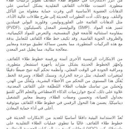
متطورة. اعتمدت طلاءات اللفائف التقليدية بشكل أساسي على
الدهانات العضوية الأساسية التي وفرت حماية معقولة من التآكل
والتلف. ومع ذلك، أدت التطورات الحديثة إلى طرح طلاءات عالية الأداء،
مثل الدهانات القائمة على الفلوروبوليمر، وفلوريد البولي فينيلدين
(PVDF)، والبوليستر المعدل بالسيليكون (SMP). تتميز هذه المواد
بمقاومة استثنائية للأشعة فوق البنفسجية، والتعرض للمواد الكيميائية،
والظروف الجوية القاسية. وقد تكيف خط طلاء اللفائف للتعامل بدقة
مع هذه التركيبات المتطورة، مما يضمن سماكة تطبيق موحدة ومعايير
معالجة مثالية، مما يطيل عمر المعدن.
من الابتكارات الرئيسية الأخرى أتمتة ورقمنة خطوط طلاء اللفائف.
وتُجهّز الخطوط الحديثة بشكل متزايد بأجهزة استشعار متطورة،
ومراقبة الجودة في الوقت الفعلي، وأنظمة تحكم آلية تتيح ضبطًا دقيقًا
لمتغيرات العملية، مثل درجة الحرارة، وسمك الطلاء، وسرعة الخط.
يُقلّل هذا المستوى من التحكم من الأخطاء البشرية، ويُقلّل من الهدر،
ويُحسّن من تماسك طبقات الطلاء المُطبّقة على اللفائف المعدنية.
علاوة على ذلك، تُدمج خوارزميات الذكاء الاصطناعي والتعلم الآلي للتنبؤ
بجداول الصيانة، وتحسين وصفات الطلاء، وضبط معايير التشغيل
ديناميكيًا. يضمن هذا التحول الرقمي في خطوط طلاء اللفائف موثوقية
أعلى في أداء حماية المعادن.
تُعدّ الاستدامة البيئية دافعًا أساسيًا للعديد من الابتكارات الحديثة في
خطوط طلاء اللفائف. غالبًا ما تنطوي عمليات الطلاء التقليدية على
انبعاثات كبيرة من المركبات العضوية المتطايرة (VOC) واستهلاك كبير