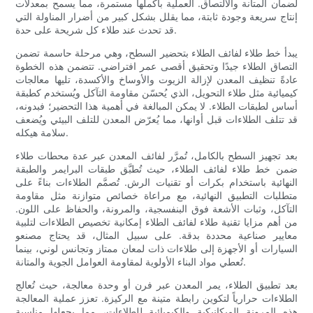
لضمان المتانة والالتصاق. العملية بأكملها مستمرة، مما يسمح بمعدلات
إنتاج سريعة وجودة ثابتة، مما يقلل بشكل كبير من أضرار المناولة التي
قد تحدث عند طلاء كل شريحة على حدة.
يبدأ خط طلاء لفائف الطلاء بتحضير السطح، وهي مرحلة حاسمة تضمن
التصاق الطلاء جيدًا وتحقيق أقصى عمر افتراضي. تتضمن هذه الخطوة
عادةً تنظيف المعدن لإزالة الزيوت والأوساخ والأكسدة، تليها معالجات
كيميائية مثل طلاء التحويل، الذي يُحسّن مقاومة التآكل ويُستخدم كطبقة
أساس لطبقات الطلاء. لا يمكن المبالغة في أهمية هذا التحضير؛ فبدونه،
قد تتلف الطلاءات قبل أوانها، مما يُعرّض المعدن للتلف البيئي ويُضعف
سلامة هيكله.
بعد تجهيز السطح بالكامل، تُمرَّر لفائف المعدن عبر عدة محطات طلاء
ضمن خط طلاء لفائف الطلاء، حيث تُطبَّق طبقات البرايمر والطبقة
النهائية باستخدام بكرات أو تقنيات الرش. تُصمَّم الطلاءات بناءً على
متطلبات التطبيق النهائية، مع مراعاة خصائص متوازنة مثل مقاومة
التآكل، وثبات الأشعة فوق البنفسجية، والمرونة، والحفاظ على اللون.
من أهم مزايا تقنية طلاء لفائف الطلاء إمكانية تخصيص الطلاءات لتلبية
معايير صناعية محددة بدقة. على سبيل المثال، قد يحتاج مصنعو
السيارات أو الأجهزة إلى طلاءات ذات لمعان ممتاز وتجانس لوني، بينما
تُعطي مواد البناء الأولوية لمقاومة العوامل الجوية والمتانة.
بعد تطبيق الطلاء، يمر المعدن عبر فرن أو وحدة معالجة، حيث تُعالج
الطلاءات حرارياً لتكوين رابطة متينة مع الركيزة. تعزز عملية المعالجة
هذه المرونة الميكانيكية والكيميائية للطلاءات، مما يجعلها مناسبة