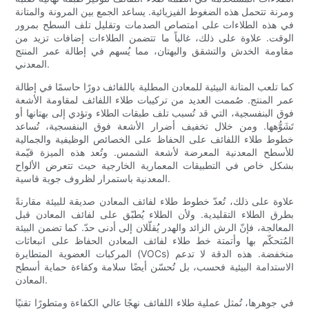
ومرنة تتحمل هذه الضغوط الفيزيائية. يساعد الجمع بين المرونة والمتانة
في هذه الطلاءات على امتصاص الصدمات وتقليل تلف السطح بمرور
الوقت. علاوة على ذلك، غالباً ما تتضمن الطلاءات إضافات تزيد من
مقاومة الخدش والتشقق والبهتان، مما يُسهم في إطالة عمر المنتج
المعدني.
كما تلعب المتانة البيئية للمعادن المطلية باللفائف دورًا حاسمًا في إطالة
عمر المنتج. صُممت العديد من تركيبات طلاء اللفائف لمقاومة الأشعة
فوق البنفسجية، التي قد تُسبب تلف طبقات الطلاء وتؤدي إلى بهتانها أو
تَشَوُّهها. ومن خلال تخفيف أضرار الأشعة فوق البنفسجية، تُساعد
خطوط طلاء اللفائف على الحفاظ على الخصائص الوظيفية والجمالية
للأسطح المعدنية المعرضة لأشعة الشمس. وتُعد هذه الميزة قيّمة
بشكل خاص في التطبيقات المعمارية الخارجية حيث تتعرض الألواح
المعدنية باستمرار لظروف جوية قاسية.
علاوة على ذلك، تُعدّ خطوط طلاء لفائف المعادن صديقة للبيئة مقارنةً
بطرق الطلاء التقليدية. ولأن الطلاء يُطبّق على لفائف المعادن قبل
المعالجة، فإنّ الرش الزائد والهدر يُقلّلان إلى أدنى حدّ. كما تضمن البيئة
المُتحكّم بها وأتمتة خط طلاء لفائف المعادن الحفاظ على انبعاثات
المركبات العضوية المتطايرة (VOCs) منخفضة. هذه الدقة لا تدعم
الاستدامة البيئية فحسب، بل تُحسّن أيضًا سلامة وكفاءة حماية أسطح
المعادن.
في جوهرها، تُمثل عملية طلاء اللفائف نهجًا عالي الكفاءة ومتطورًا تقنيًا