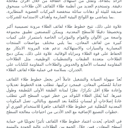
الزائد بكفاءة، وتُقلل من استهلاك الطاقة من خلال أفران معالجة
دقيقة. وتستخدم العديد من أنظمة طلاء اللفائف الآن طلاءات مسحوق
صديقة للبيئة أو دهانات سائلة منخفضة المركبات العضوية المتطايرة،
بما يتماشى مع اللوائح البيئية الصارمة وأهداف الاستدامة للشركات.
علاوة على ذلك، تتيح خطوط طلاء لفائف الطلاء مرونة تصميمية أكبر
وتخصيصًا دقيقًا للأسطح المعدنية. ويمكن للمصنعين تطبيق مجموعة
واسعة من الألوان والقوام والمؤثرات الخاصة باستمرار على كميات
كبيرة من لفائف المعادن، بما يلبي مختلف مواصفات المنتجات
المعمارية والسيارات والاستهلاكية. تدعم هذه المرونة الابتكار مع
الحفاظ على قوة الطلاء ومزاياه الوقائية. علاوة على ذلك، يمكن دمج
الطلاءات متعددة الطبقات والتشطيبات الوظيفية، مثل الطلاءات
المقاومة لبصمات الأصابع والخدوش والطلاءات المقاومة للكتابات على
الجدران، بسلاسة في عملية طلاء لفائف الطلاء.
تُعدّ سهولة الصيانة والتشغيل عاملاً آخر يجعل خطوط طلاء اللفائف
جذابةً لمُصنّعي المعادن. فبمجرد تركيبها، تتطلب هذه الخطوط تعديلاتٍ
وإعادة طلاءٍ أقل تكرارًا، نظرًا لمتانة الطبقة الأولى المُطبقة وطول
عمرها. كما يُقلل الطلاء المُوحّد من خطر عيوب السطح التي تتطلب
عادةً إصلاحاتٍ أو لمساتٍ مُكلفةً بعد التصنيع. وبالتالي، تصل المكونات
المعدنية المُطلية عبر خطوط طلاء اللفائف جاهزةً للاستخدام الفوري أو
خطوات التصنيع الإضافية مع الحد الأدنى من احتياجات معالجة السطح.
في الختام، يُحدث اعتماد خطوط طلاء اللفائف تأثيرًا تحويليًا في حماية
أسطح المعادن. فمن خلال الجمع بين الطلاءات عالية الجودة والمتينة