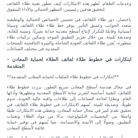
وخدمات الطعام. تُظهر هذه الابتكارات كيف تتطور تقنية طلاء اللفائف
لتحقيق هدفين رئيسيين: المظهر الجمالي والأداء المتفوق.
باختصار، دور طلاء اللفائف في تحسين الخصائص الجمالية والوظيفية
متعدد الجوانب وعميق التأثير. يوفر خط طلاء طلاء اللفائف وسيلةً
انسيابيةً وقابلةً للتكرار لإنتاج أسطح معدنية جذابة بصريًا، ومتينة للغاية،
وصديقة للبيئة. من خلال تعزيز التطبيق الموحد وتمكين تركيبات طلاء
متطورة، يُعزز طلاء اللفائف الجودة الشاملة والميزة التنافسية للمنتجات
المعدنية في مختلف الصناعات.
- ابتكارات في خطوط طلاء لفائف الطلاء لحماية المعادن
المتقدمة
**ابتكارات في خطوط طلاء الملفات لحماية المعادن المتقدمة**
في مجال هندسة أسطح المعادن سريع التطور، برزت خطوط طلاء
اللفائف كتقنية أساسية لتعزيز متانة الأسطح المعدنية ومظهرها وأدائها
العام. ونظرًا لحاجة الصناعات إلى طلاءات واقية عالية الجودة، تدوم
طويلًا، وصديقة للبيئة، تُسهم الابتكارات في خطوط طلاء اللفائف في
تحقيق تقدم كبير في مجال حماية المعادن. وتغطي هذه الابتكارات طيفًا
واسعًا من التحسينات التكنولوجية، بدءًا من مواد الطلاء وتقنيات
التطبيق، وصولًا إلى الأتمتة والاستدامة، مما يُسهم في توفير حماية
فائقة لأسطح المعادن.
من أبرز الابتكارات في خطوط طلاء اللفائف تطوير تركيبات طلاء