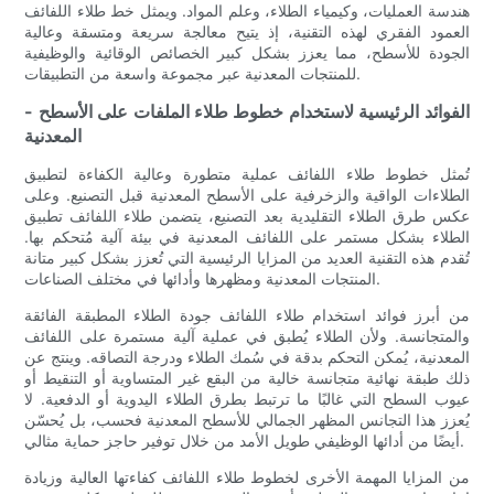
هندسة العمليات، وكيمياء الطلاء، وعلم المواد. ويمثل خط طلاء اللفائف
العمود الفقري لهذه التقنية، إذ يتيح معالجة سريعة ومتسقة وعالية
الجودة للأسطح، مما يعزز بشكل كبير الخصائص الوقائية والوظيفية
للمنتجات المعدنية عبر مجموعة واسعة من التطبيقات.
- الفوائد الرئيسية لاستخدام خطوط طلاء الملفات على الأسطح
المعدنية
تُمثل خطوط طلاء اللفائف عملية متطورة وعالية الكفاءة لتطبيق
الطلاءات الواقية والزخرفية على الأسطح المعدنية قبل التصنيع. وعلى
عكس طرق الطلاء التقليدية بعد التصنيع، يتضمن طلاء اللفائف تطبيق
الطلاء بشكل مستمر على اللفائف المعدنية في بيئة آلية مُتحكم بها.
تُقدم هذه التقنية العديد من المزايا الرئيسية التي تُعزز بشكل كبير متانة
المنتجات المعدنية ومظهرها وأدائها في مختلف الصناعات.
من أبرز فوائد استخدام طلاء اللفائف جودة الطلاء المطبقة الفائقة
والمتجانسة. ولأن الطلاء يُطبق في عملية آلية مستمرة على اللفائف
المعدنية، يُمكن التحكم بدقة في سُمك الطلاء ودرجة التصاقه. وينتج عن
ذلك طبقة نهائية متجانسة خالية من البقع غير المتساوية أو التنقيط أو
عيوب السطح التي غالبًا ما ترتبط بطرق الطلاء اليدوية أو الدفعية. لا
يُعزز هذا التجانس المظهر الجمالي للأسطح المعدنية فحسب، بل يُحسّن
أيضًا من أدائها الوظيفي طويل الأمد من خلال توفير حاجز حماية مثالي.
من المزايا المهمة الأخرى لخطوط طلاء اللفائف كفاءتها العالية وزيادة