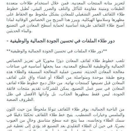
لتعزيز متانة المنتجات المعدنية. فمن خلال استخدام طلاءات متعددة
الطبقات ومتينة مقاومة للتآكل والتلف والضرر البيئي، تُطيل خطوط
طلاء اللفائف العمر التشغيلي للمعادن بشكل ملحوظ مع الحفاظ على
مظهرها وسلامتها الهيكلية. ويبرز هذا المزيج من الخصائص الوقائية لماذا
أصبح طلاء اللفائف طريقة أساسية لحماية أسطح المعادن في التصنيع
والبناء الحديثين.
- دور طلاء الملفات في تحسين الجودة الجمالية والوظيفية
**دور طلاء الملفات في تحسين الجودة الجمالية والوظيفية**
تلعب خطوط طلاء لفائف المعادن دورًا محوريًا في تعزيز الخصائص
الجمالية والوظيفية للأسطح المعدنية، مما يجعلها أساسية في صناعات
معالجة المعادن الحديثة. تتضمن عملية المعالجة المسبقة والطلاء هذه
وضع طبقة موحدة ومتواصلة من الطلاء أو غشاء واقٍ على لفائف
المعادن قبل تصنيعها كمنتجات نهائية. من خلال دمج خطوط طلاء لفائف
المعادن في سير عمل التصنيع، يمكن للشركات تقديم منتجات فائقة
الجودة، ليس فقط بمظهرها الجذاب، بل وأدائها الأفضل في ظل
الظروف الصعبة.
من الناحية الجمالية، يوفر طلاء اللفائف تنوعًا ملحوظًا من حيث اللون
والملمس وخيارات التشطيب. يتيح خط طلاء اللفائف تحكمًا دقيقًا في
سمك الطلاء وتجانسه، مما ينتج عنه سطح متناسق وخالٍ من العيوب
بصريًا. في حين أن الطلاء التقليدي بعد التصنيع قد يؤدي إلى تغطية غير