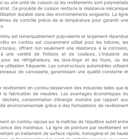
ur ou une unité de cuisson où les revêtements sont polymérisés
bstrat. Ce procédé de cuisson renforce la résistance mécanique
ilisation durable dans des environnements exigeants. La ligne
èmes de contrôle précis de la température pour garantir une
s.
continu est remarquablement polyvalente et largement répandue
êtu en continu est couramment utilisé pour les toitures, les
cturaux, offrant non seulement une résistance à la corrosion,
à une variété de finitions et de couleurs. L'industrie de
our les réfrigérateurs, les lave-linge et les fours, où les
ne utilisation fréquente. Les constructeurs automobiles utilisent
panneaux de carrosserie, garantissant une qualité constante et
r revêtement en continu desservent des industries telles que le
 et la fabrication de meubles. Les avantages économiques du
s déchets, consommation d’énergie moindre par rapport aux
mité environnementale grâce à des formulations de revêtement
nt en continu repose sur la maîtrise de l'équilibre subtil entre
science des matériaux. La ligne de peinture par revêtement en
rmettant un traitement de surface rapide, homogène et de haute