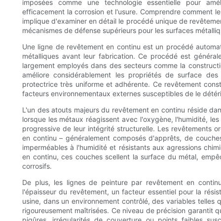
imposées comme une technologie essentielle pour améli
efficacement la corrosion et l'usure. Comprendre comment le
implique d'examiner en détail le procédé unique de revêtement
mécanismes de défense supérieurs pour les surfaces métalliq
Une ligne de revêtement en continu est un procédé automa
métalliques avant leur fabrication. Ce procédé est généralem
largement employés dans des secteurs comme la construction
améliore considérablement les propriétés de surface des
protectrice très uniforme et adhérente. Ce revêtement constit
facteurs environnementaux externes susceptibles de le détéri
L'un des atouts majeurs du revêtement en continu réside dans 
lorsque les métaux réagissent avec l'oxygène, l'humidité, le
progressive de leur intégrité structurelle. Les revêtements 
en continu – généralement composés d'apprêts, de couches 
imperméables à l'humidité et résistants aux agressions chi
en continu, ces couches scellent la surface du métal, empêc
corrosifs.
De plus, les lignes de peinture par revêtement en continu
l'épaisseur du revêtement, un facteur essentiel pour la résis
usine, dans un environnement contrôlé, des variables telles q
rigoureusement maîtrisées. Ce niveau de précision garantit 
piqûres, irrégularités de couverture ou points faibles su