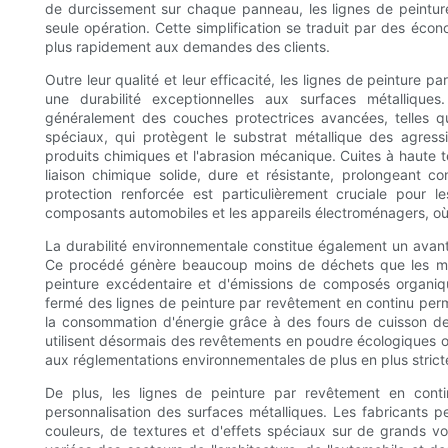
de durcissement sur chaque panneau, les lignes de peintur
seule opération. Cette simplification se traduit par des éco
plus rapidement aux demandes des clients.
Outre leur qualité et leur efficacité, les lignes de peinture p
une durabilité exceptionnelles aux surfaces métalliqu
généralement des couches protectrices avancées, telles qu
spéciaux, qui protègent le substrat métallique des agress
produits chimiques et l'abrasion mécanique. Cuites à haute 
liaison chimique solide, dure et résistante, prolongeant c
protection renforcée est particulièrement cruciale pour le
composants automobiles et les appareils électroménagers, où l'
La durabilité environnementale constitue également un avan
Ce procédé génère beaucoup moins de déchets que les métho
peinture excédentaire et d'émissions de composés organiqu
fermé des lignes de peinture par revêtement en continu perm
la consommation d'énergie grâce à des fours de cuisson d
utilisent désormais des revêtements en poudre écologiques o
aux réglementations environnementales de plus en plus strict
De plus, les lignes de peinture par revêtement en conti
personnalisation des surfaces métalliques. Les fabricant
couleurs, de textures et d'effets spéciaux sur de grands v