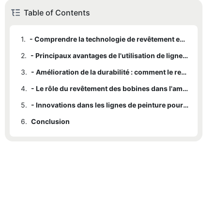
Table of Contents
1.
- Comprendre la technologie de revêtement en bobine et ses applications
2.
- Principaux avantages de l'utilisation de lignes de peinture pour revêtement en bobine sur les surfaces métalliques
3.
- Amélioration de la durabilité : comment le revêtement des bobines prévient la corrosion et l’usure
4.
- Le rôle du revêtement des bobines dans l'amélioration des qualités esthétiques et fonctionnelles
5.
- Innovations dans les lignes de peinture pour revêtement de bobines pour une protection avancée des métaux
6.
Conclusion