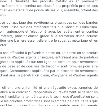
orer la durabilité des produits métalliques en prévenant
 revêtement en continu contribue à ces propriétés protectrices
 et les matériaux de pointe utilisés, qui, ensemble, offrent des
ues.
tisé qui applique des revêtements organiques sur des bandes
ent utilisé sur des matériaux tels que l'acier et l'aluminium,
, l'automobile et l'électroménager. Le revêtement en continu
 métaux, principalement grâce à la formation d'une couche
ue une barrière essentielle entre le substrat métallique et les
orer.
son efficacité à prévenir la corrosion. La corrosion se produit
s sels ou d'autres agents chimiques, entraînant une dégradation
organiques appliqués sur une ligne de peinture pour revêtement
de base et de couches de finition – sont formulés pour être
miques. Correctement appliquées par le procédé de revêtement
hant ainsi la pénétration d'eau, d'oxygène et d'autres agents
 offrent une uniformité et une régularité exceptionnelles de
tance à la corrosion. L'application du revêtement se faisant en
ue l'humidité, la température et la technique d'application sont
que les couches protectrices sont exemptes de défauts tels que
sceptibles de constituer des portes d'entrée pour les agents