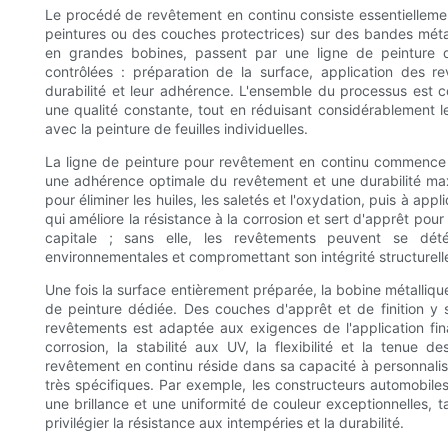
Le procédé de revêtement en continu consiste essentiellem
peintures ou des couches protectrices) sur des bandes métal
en grandes bobines, passent par une ligne de peinture d
contrôlées : préparation de la surface, application des r
durabilité et leur adhérence. L'ensemble du processus est 
une qualité constante, tout en réduisant considérablement l
avec la peinture de feuilles individuelles.
La ligne de peinture pour revêtement en continu commence p
une adhérence optimale du revêtement et une durabilité max
pour éliminer les huiles, les saletés et l'oxydation, puis à a
qui améliore la résistance à la corrosion et sert d'apprêt pou
capitale ; sans elle, les revêtements peuvent se dét
environnementales et compromettant son intégrité structurell
Une fois la surface entièrement préparée, la bobine métalliqu
de peinture dédiée. Des couches d'apprêt et de finition y 
revêtements est adaptée aux exigences de l'application fina
corrosion, la stabilité aux UV, la flexibilité et la tenue 
revêtement en continu réside dans sa capacité à personnalis
très spécifiques. Par exemple, les constructeurs automobil
une brillance et une uniformité de couleur exceptionnelles, 
privilégier la résistance aux intempéries et la durabilité.