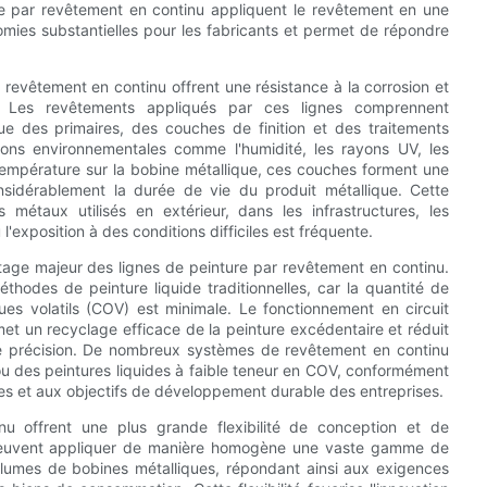
e par revêtement en continu appliquent le revêtement en une
nomies substantielles pour les fabricants et permet de répondre
ar revêtement en continu offrent une résistance à la corrosion et
es. Les revêtements appliqués par ces lignes comprennent
e des primaires, des couches de finition et des traitements
ions environnementales comme l'humidité, les rayons UV, les
température sur la bobine métallique, ces couches forment une
onsidérablement la durée de vie du produit métallique. Cette
s métaux utilisés en extérieur, dans les infrastructures, les
exposition à des conditions difficiles est fréquente.
tage majeur des lignes de peinture par revêtement en continu.
des de peinture liquide traditionnelles, car la quantité de
es volatils (COV) est minimale. Le fonctionnement en circuit
et un recyclage efficace de la peinture excédentaire et réduit
e précision. De nombreux systèmes de revêtement en continu
u des peintures liquides à faible teneur en COV, conformément
es et aux objectifs de développement durable des entreprises.
nu offrent une plus grande flexibilité de conception et de
s peuvent appliquer de manière homogène une vaste gamme de
olumes de bobines métalliques, répondant ainsi aux exigences