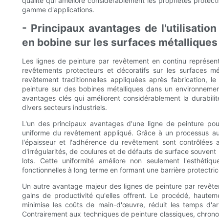
qualité qui améliore considérablement les propriétés protect
gamme d'applications.
- Principaux avantages de l'utilisatio
en bobine sur les surfaces métalliques
Les lignes de peinture par revêtement en continu représent
revêtements protecteurs et décoratifs sur les surfaces m
revêtement traditionnelles appliquées après fabrication, l
peinture sur des bobines métalliques dans un environnemen
avantages clés qui améliorent considérablement la durabilit
divers secteurs industriels.
L'un des principaux avantages d'une ligne de peinture pou
uniforme du revêtement appliqué. Grâce à un processus auto
l'épaisseur et l'adhérence du revêtement sont contrôlées 
d'irrégularités, de coulures et de défauts de surface souve
lots. Cette uniformité améliore non seulement l'esthétiq
fonctionnelles à long terme en formant une barrière protectri
Un autre avantage majeur des lignes de peinture par revêtem
gains de productivité qu'elles offrent. Le procédé, haute
minimise les coûts de main-d'œuvre, réduit les temps d'a
Contrairement aux techniques de peinture classiques, chron