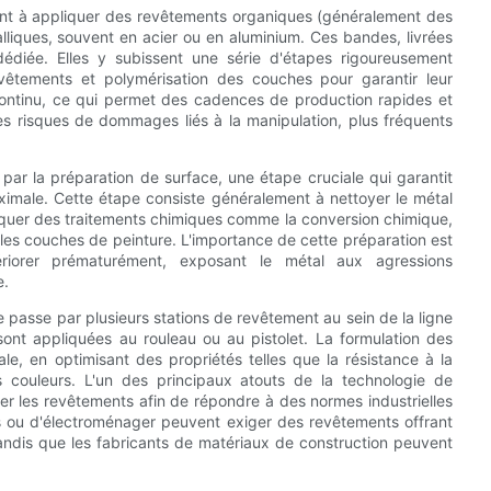
ent à appliquer des revêtements organiques (généralement des
liques, souvent en acier ou en aluminium. Ces bandes, livrées
édiée. Elles y subissent une série d'étapes rigoureusement
evêtements et polymérisation des couches pour garantir leur
continu, ce qui permet des cadences de production rapides et
es risques de dommages liés à la manipulation, plus fréquents
ar la préparation de surface, une étape cruciale qui garantit
imale. Cette étape consiste généralement à nettoyer le métal
ppliquer des traitements chimiques comme la conversion chimique,
r les couches de peinture. L'importance de cette préparation est
ériorer prématurément, exposant le métal aux agressions
e.
e passe par plusieurs stations de revêtement au sein de la ligne
sont appliquées au rouleau ou au pistolet. La formulation des
le, en optimisant des propriétés telles que la résistance à la
des couleurs. L'un des principaux atouts de la technologie de
er les revêtements afin de répondre à des normes industrielles
es ou d'électroménager peuvent exiger des revêtements offrant
tandis que les fabricants de matériaux de construction peuvent