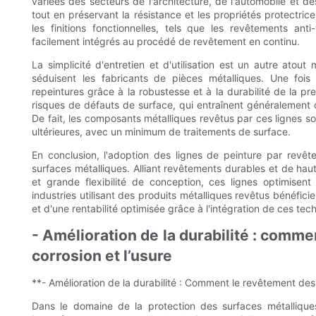
variées des secteurs de l'architecture, de l'automobile et de
tout en préservant la résistance et les propriétés protectric
les finitions fonctionnelles, tels que les revêtements anti
facilement intégrés au procédé de revêtement en continu.
La simplicité d'entretien et d'utilisation est un autre atou
séduisent les fabricants de pièces métalliques. Une fois
repeintures grâce à la robustesse et à la durabilité de la p
risques de défauts de surface, qui entraînent généralement 
De fait, les composants métalliques revêtus par ces lignes so
ultérieures, avec un minimum de traitements de surface.
En conclusion, l'adoption des lignes de peinture par revê
surfaces métalliques. Alliant revêtements durables et de haut
et grande flexibilité de conception, ces lignes optimisen
industries utilisant des produits métalliques revêtus bénéfic
et d'une rentabilité optimisée grâce à l'intégration de ces te
- Amélioration de la durabilité : comme
corrosion et l’usure
**- Amélioration de la durabilité : Comment le revêtement des 
Dans le domaine de la protection des surfaces métallique