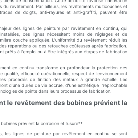
s biens de consommation. Cette flexibilité favorise l'innovation
es du revêtement. Par ailleurs, les revêtements multicouches et
-traces de doigts, anti-rayures et anti-graffiti, peuvent être
t majeur des lignes de peinture par revêtement en continu, qui
 installées, ces lignes nécessitent moins de réglages et de
remière couche appliquée. L'uniformité du revêtement réduit les
des réparations ou des retouches coûteuses après fabrication.
nt prêts à l'emploi ou à être intégrés aux étapes de fabrication
tement en continu transforme en profondeur la protection des
e qualité, efficacité opérationnelle, respect de l'environnement
t les procédés de finition des métaux à grande échelle. Les
ieront d'une durée de vie accrue, d'une esthétique irréprochable
chnologies de pointe dans leurs processus de fabrication.
nt le revêtement des bobines prévient la
bobines prévient la corrosion et l’usure**
s, les lignes de peinture par revêtement en continu se sont