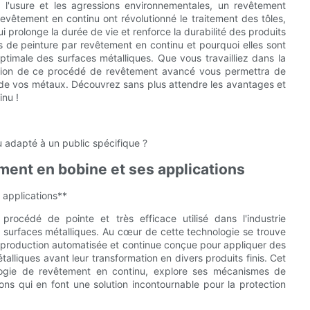
, l'usure et les agressions environnementales, un revêtement
revêtement en continu ont révolutionné le traitement des tôles,
ui prolonge la durée de vie et renforce la durabilité des produits
es de peinture par revêtement en continu et pourquoi elles sont
timale des surfaces métalliques. Que vous travailliez dans la
hension de ce procédé de revêtement avancé vous permettra de
 de vos métaux. Découvrez sans plus attendre les avantages et
inu !
u adapté à un public spécifique ?
ment en bobine et ses applications
 applications**
rocédé de pointe et très efficace utilisé dans l'industrie
es surfaces métalliques. Au cœur de cette technologie se trouve
e production automatisée et continue conçue pour appliquer des
alliques avant leur transformation en divers produits finis. Cet
ologie de revêtement en continu, explore ses mécanismes de
ns qui en font une solution incontournable pour la protection