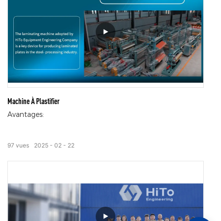
L'innovation est le moteur du développement.
L'entreprise encourage ses employés à explorer de
nouvelles technologies et méthodes, et à optimiser en
permanence les processus de production et les
performances des produits. Investissant activement dans
la recherche et le développement, nous nous engageons
à réaliser des avancées technologiques majeures dans la
Machine À Plastifier
transformation de l'acier et d'autres domaines, et à
Avantages:
répondre aux besoins croissants et diversifiés du marché
grâce à des innovations de pointe.
97
vues
2025
02
22
Le matériau du film utilisé dans le laminateur peut être
un film composite PVC ou un film composite PET, et sa
vitesse de traitement dépasse celle des produits de la
même industrie.