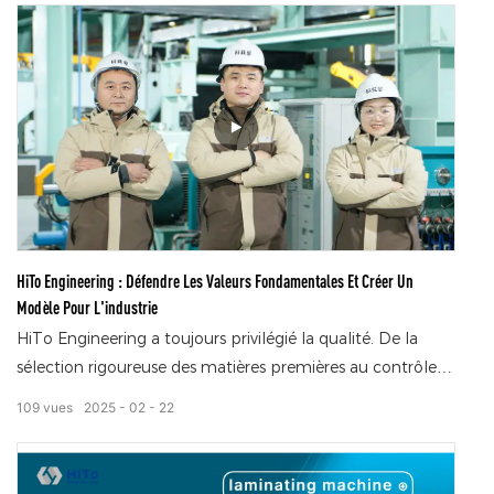
équipements et des services d'assistance technique
complets aux lignes de traitement de l'acier locales.
HiTo Engineering : Défendre Les Valeurs Fondamentales Et Créer Un
Modèle Pour L'industrie
HiTo Engineering a toujours privilégié la qualité. De la
sélection rigoureuse des matières premières au contrôle
strict de la production, en passant par l'inspection qualité
109
vues
2025
02
22
rigoureuse avant livraison, chaque détail est mis en œuvre
dans une optique de recherche constante de l'excellence,
afin de fournir à ses clients des produits irréprochables.