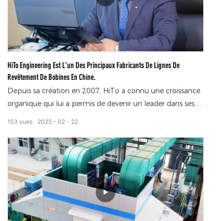
complexes tels que les températures élevées et les
sécheresses du Moyen-Orient et les climats chauds et
humides de l'Asie du Sud, prolongeant considérablement
sa durée de vie.
HiTo Engineering Est L'un Des Principaux Fabricants De Lignes De
Revêtement De Bobines En Chine.
Depuis sa création en 2007, HiTo a connu une croissance
organique qui lui a permis de devenir un leader dans ses
domaines d'expertise : les lignes de revêtement de
153
vues
2025
02
22
bobines (CCL) et les lignes de galvanisation à chaud en
continu (CGL), avec de nombreuses références en matière
de fourniture. Forts d'une présence de 15 ans sur le
marché chinois, nous y détenons une part de marché de
55 %. Nous avons également réalisé de nombreux projets
à travers le monde. Nos cadres supérieurs sont tous des
experts du secteur, possédant une vaste expérience
acquise grâce à la conception de plus de 130 lignes de