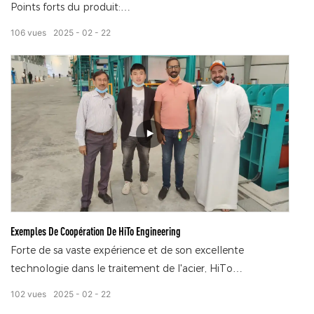
Points forts du produit:
106
vues
2025
02
22
Affichage graphique, utilisation simple, vitesse de réponse
de l'ordre de la milliseconde et compatibilité avec divers
capteurs.
Avantages pour le client:
Amélioration de l'efficacité du fonctionnement des
bobines et réduction des coûts d'essais et d'erreurs de
production.
Exemples De Coopération De HiTo Engineering
Forte de sa vaste expérience et de son excellente
technologie dans le traitement de l'acier, HiTo
Engineering coopère avec le Moyen-Orient, l'Asie centrale,
102
vues
2025
02
22
l'Asie du Sud et l'Amérique du Sud pour fournir des