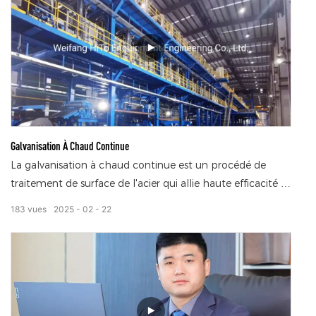
Galvanisation À Chaud Continue
La galvanisation à chaud continue est un procédé de
traitement de surface de l'acier qui allie haute efficacité et
protection de qualité. Le principe est que la bande d'acier
183
vues
2025
02
22
prétraitée est immergée sans interruption dans une
solution de zinc fondu, qui réagit rapidement avec le zinc
pour former un revêtement de zinc dense et fortement
adhérent. Ce procédé est excellent pour améliorer la
résistance à la corrosion de l'acier, lui permettant de
maintenir ses performances dans des environnements