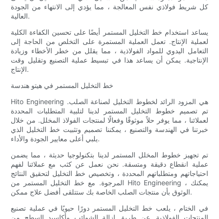
كل شريط فولاذي نفس المعالجة ، مما يؤدي إلى الانتهاء من الجودة
العالية.
يساعد استخدام خط التخليل المستمر أيضًا على تحسين الكفاءة الكلية
لعملية الإنتاج. تعمل العملية المستمرة على التخلص من الحاجة إلى
التعامل اليدوي للمواد الفولاذية ، مما يقلل من خطر الأخطاء وزيادة
الإنتاجية. يمكن أن يساعد هذا في تبسيط عملية التصنيع وتقليل وقت
الإنتاج.
خط التخليل المستمر في هيتو هندسة
Hito Engineering هي المزود الرائد لخطوط التخليل لصناعة الصلب.
تم تصميم خطوط التخليل المستمر لدينا لتلبية المتطلبات المحددة
لعملائنا ، مما يوفر حلاً موثوقًا وفعالًا لمنتجات الفولاذ المخلل. من خلال
خبرتنا في الهندسة والتصنيع ، يمكننا تصميم وتثبيت خط التخليل الذي
يلبي أعلى معايير الجودة والأداء.
تم تجهيز خطوط المخلل المستمر لدينا بتكنولوجيا حديثة ، مما يضمن
عملية انقطاع دقيقة ومتسقة. نحن نعمل عن كثب مع عملائنا لفهم
احتياجاتهم ومتطلباتهم المحددة ، وتخصيص خط التخليل لتحقيق النتائج
المرجوة. مع خط التخليل المستمر من Hito Engineering ، يمكنك
الوثوق بأن منتجات الصلب الخاصة بك ستتلقى أفضل علاج ممكن.
في الختام ، يلعب خط التخليل المستمر دورًا حيويًا في عملية تصنيع
المنتجات الفولاذية. عن طريق إزالة الشوائب وأكاسيد السطح من