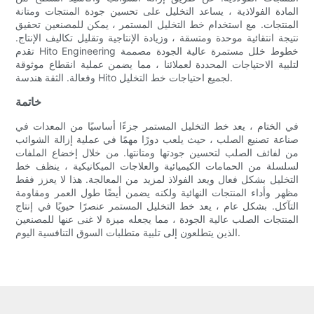
المادة الفولاذية ، يساعد التخليل على تحسين جودة المنتجات ومتانة
المنتجات. مع استخدام خط التخليل المستمر ، يمكن للمصنعين تحقيق
نتيجة انتقائية موحدة ومتسقة ، وزيادة الإنتاجية وتقليل تكاليف الإنتاج.
تقدم Hito Engineering خطوط خلل مستمرة عالية الجودة مصممة
لتلبية الاحتياجات المحددة لعملائنا ، مما يضمن عملية انقطاع موثوقة
وفعالة. الثقة هندسة Hito لجميع احتياجات خط التخليل.
خاتمة
في الختام ، يعد خط التخليل المستمر جزءًا أساسيًا من المعدات في
صناعة تصنيع الصلب ، حيث يلعب دورًا مهمًا في عملية إزالة الشوائب
من لفائف الصلب لتحسين جودتها ومتانتها. من خلال إخضاع الملفات
لسلسلة من الحمامات الكيميائية والعلاجات الميكانيكية ، ينظف خط
التخليل بشكل فعال ويعد الفولاذ لمزيد من المعالجة. هذا لا يعزز فقط
مظهر وأداء المنتجات النهائية ولكنه يضمن أيضًا طول العمر ومقاومة
التآكل. بشكل عام ، يعد خط التخليل المستمر عنصرًا حيويًا في إنتاج
المنتجات الصلب عالية الجودة ، مما يجعله ميزة لا غنى عنها للمصنعين
الذين يتطلعون إلى تلبية متطلبات السوق التنافسية اليوم.