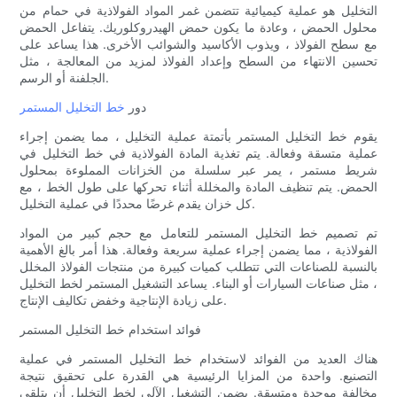
التخليل هو عملية كيميائية تتضمن غمر المواد الفولاذية في حمام من
محلول الحمض ، وعادة ما يكون حمض الهيدروكلوريك. يتفاعل الحمض
مع سطح الفولاذ ، ويذوب الأكاسيد والشوائب الأخرى. هذا يساعد على
تحسين الانتهاء من السطح وإعداد الفولاذ لمزيد من المعالجة ، مثل
الجلفنة أو الرسم.
دور
خط التخليل المستمر
يقوم خط التخليل المستمر بأتمتة عملية التخليل ، مما يضمن إجراء
عملية متسقة وفعالة. يتم تغذية المادة الفولاذية في خط التخليل في
شريط مستمر ، يمر عبر سلسلة من الخزانات المملوءة بمحلول
الحمض. يتم تنظيف المادة والمخللة أثناء تحركها على طول الخط ، مع
كل خزان يقدم غرضًا محددًا في عملية التخليل.
تم تصميم خط التخليل المستمر للتعامل مع حجم كبير من المواد
الفولاذية ، مما يضمن إجراء عملية سريعة وفعالة. هذا أمر بالغ الأهمية
بالنسبة للصناعات التي تتطلب كميات كبيرة من منتجات الفولاذ المخلل
، مثل صناعات السيارات أو البناء. يساعد التشغيل المستمر لخط التخليل
على زيادة الإنتاجية وخفض تكاليف الإنتاج.
فوائد استخدام خط التخليل المستمر
هناك العديد من الفوائد لاستخدام خط التخليل المستمر في عملية
التصنيع. واحدة من المزايا الرئيسية هي القدرة على تحقيق نتيجة
مخالفة موحدة ومتسقة. يضمن التشغيل الآلي لخط التخليل أن يتلقى