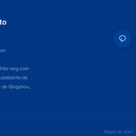
to
Sun
hito-eng.com
subdistrito de
 de Qingzhou,
Mapa do site