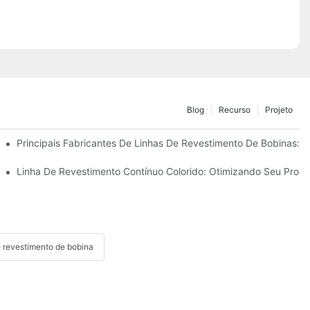
Blog
Recurso
Projeto
: O Que Os Principais Fabricantes Estão Oferecendo
Principais Fabricantes De Linhas De Revestimento De Bobinas:
odernas De Processamento De Metais.
Linha De Revestimento Contínuo Colorido: Otimizando Seu Proc
e revestimento de bobina