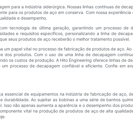
agem para a indústria siderúrgica. Nossas linhas contínuas de deca
ciente para os produtos de aço em conserva. Com nossa experiência 
qualidade e desempenho.
om tecnologia de última geração, garantindo um processo de d
idades e requisitos específicos, personalizando a linha de decap
que seus produtos de aço receberão o melhor tratamento possível.
m papel vital no processo de fabricação de produtos de aço. Ao r
ade dos produtos. Com o uso de uma linha de decapagem contínu
indo os custos de produção. A Hito Engineering oferece linhas de d
do um processo de decapagem confiável e eficiente. Confie em en
a essencial de equipamentos na indústria de fabricação de aço, 
e durabilidade. Ao sujeitar as bobinas a uma série de banhos quím
l. Isso não apenas aumenta a aparência e o desempenho dos produto
omponente vital na produção de produtos de aço de alta qualidade
je.