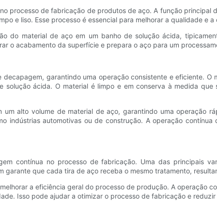
o processo de fabricação de produtos de aço. A função principal
mpo e liso. Esse processo é essencial para melhorar a qualidade e a
 do material de aço em um banho de solução ácida, tipicamente 
orar o acabamento da superfície e prepara o aço para um processame
 decapagem, garantindo uma operação consistente e eficiente. O 
 de solução ácida. O material é limpo e em conserva à medida que
 um alto volume de material de aço, garantindo uma operação rápi
o indústrias automotivas ou de construção. A operação contínua 
agem contínua no processo de fabricação. Uma das principais va
m garante que cada tira de aço receba o mesmo tratamento, result
lhorar a eficiência geral do processo de produção. A operação co
dade. Isso pode ajudar a otimizar o processo de fabricação e reduzi