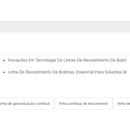
Inovações Em Tecnologia De Linhas De Revestimento De Bobinas
ontínua A Quente Com Cuba Dupla Da HiTo Engineering.
: Um Guia Para Compradores
Linha De Revestimento De Bobinas: Essencial Para Soluções M
linha de galvanização contínua
linha contínua de recozimento
linha d