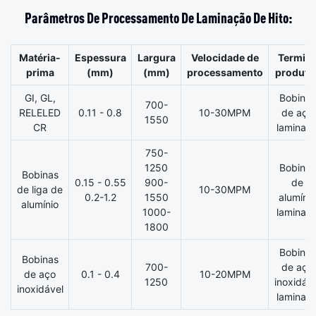
Parâmetros De Processamento De Laminação De Hito:
Matéria-
Espessura
Largura
Velocidade de
Termin
prima
(mm)
(mm)
processamento
produto
GI, GL,
Bobinas
700-
RELELED
0.11 - 0.8
10-30MPM
de aço
1550
CR
laminad
750-
1250
Bobinas
Bobinas
0.15 - 0.55
900-
de
de liga de
10-30MPM
0.2-1.2
1550
alumínio
alumínio
1000-
laminad
1800
Bobinas
Bobinas
700-
de aço
de aço
0.1 - 0.4
10-20MPM
1250
inoxidáve
inoxidável
laminad