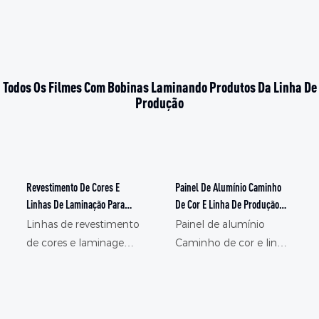
Todos Os Filmes Com Bobinas Laminando Produtos Da Linha De
Produção
Revestimento De Cores E
Painel De Alumínio Caminho
Linhas De Laminação Para
De Cor E Linha De Produção
Coberturas E Construção -
Laminada - Linha De
Linhas de revestimento
Painel de alumínio
Linha De Revestimento De
Revestimento De Fluoreto De
de cores e laminagem
Caminho de cor e linha
Fluoreto De Polivinilideno E
Polivinilideno E Linha De
para coberturas e
de produção laminada,
Linha De Pintura Colorida
Pintura Colorida
construção, encontre
encontre detalhes e
detalhes e preço sobre
preço sobre a linha de
a linha de pintura de
pintura de colorido de