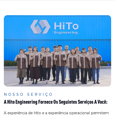
colorido de
revestimento com
revestimento de
revestimento de
revestimento de
fluoreto de
fluoreto de
polivinilideno da linha
polivinilideno, desde o
de cores do painel de
revestimento colorido e
alumínio e da linha de
linhas laminadas para
produção laminadora -
cobertura e construção
Weifang Hito
- Weifang Hito
Equipment Engineering
Equipment Engineering
Co., Ltd
Co., Ltd
NOSSO SERVIÇO
A Hito Engineering Fornece Os Seguintes Serviços A Você:
A experiência de Hito e a experiência operacional permitem