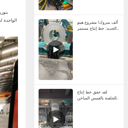
ألوان الملفات.
الواحدة ل
ألف مبروك! مشروع هيتو
الجديد: خط إنتاج مستمر
للجلفانوئيدات بالغمس
الساخن في دبي.
لقد حقق خط إنتاج
الجلفنة بالغمس الساخن
المستمر في دبي التشغيل
البارد.