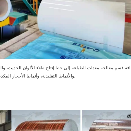
ة قسم معالجة معدات الطباعة إلى خط إنتاج طلاء الألوان الحديث، والذ
والأنماط التقليدية، وأنماط الأحجار المكدسة، وما إلى ذلك. ومع ذلك، فإن الاستثمار في المعدات هائل أيضًا.