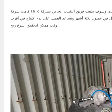
قامت شركة HiTo بإكمال شحن المعدات إلى العميل في بنغلاديش في فبراير 2024. وسوف يذهب فريق التثبيت الخاص بشركة HiTo إلى
مل في غضون ثلاثة أشهر ونساعد العميل على بدء الإنتاج في أقرب
وقت ممكن لتحقيق أسرع ربح