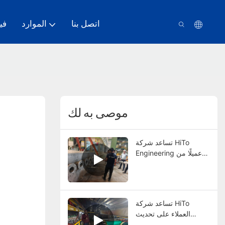
اتصل بنا
الموارد
في
موصى به لك
تساعد شركة HiTo
Engineering عميلًا من
بنغلاديش في ترقية
تكنولوجيا خط الجلفانومتر
بالغمس الساخن المستمر
الخاص بهم
تساعد شركة HiTo
العملاء على تحديث
تكنولوجيا خطوط طلاء