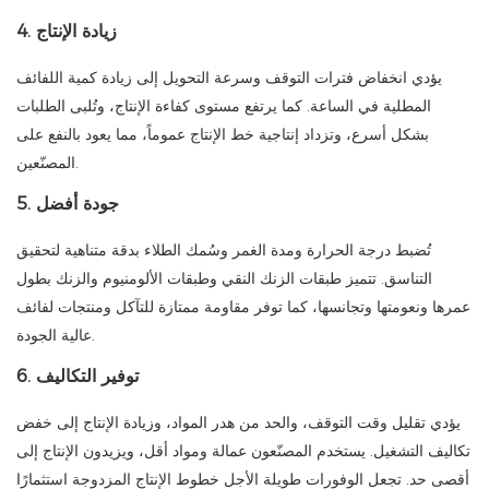
4. زيادة الإنتاج
يؤدي انخفاض فترات التوقف وسرعة التحويل إلى زيادة كمية اللفائف
المطلية في الساعة. كما يرتفع مستوى كفاءة الإنتاج، وتُلبى الطلبات
بشكل أسرع، وتزداد إنتاجية خط الإنتاج عموماً، مما يعود بالنفع على
المصنّعين.
5. جودة أفضل
تُضبط درجة الحرارة ومدة الغمر وسُمك الطلاء بدقة متناهية لتحقيق
التناسق. تتميز طبقات الزنك النقي وطبقات الألومنيوم والزنك بطول
عمرها ونعومتها وتجانسها، كما توفر مقاومة ممتازة للتآكل ومنتجات لفائف
عالية الجودة.
6. توفير التكاليف
يؤدي تقليل وقت التوقف، والحد من هدر المواد، وزيادة الإنتاج إلى خفض
تكاليف التشغيل. يستخدم المصنّعون عمالة ومواد أقل، ويزيدون الإنتاج إلى
أقصى حد. تجعل الوفورات طويلة الأجل خطوط الإنتاج المزدوجة استثمارًا