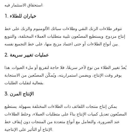
استحقاق الاستثمار فيه:
1. خياران للطلاء
تتوفر طلاءات الزنك النقي وطلاءات سبائك الألومنيوم والزنك على خط
إنتاج مزدوج. ويستطيع المصنّعون تلبية متطلبات العملاء المختلفة، والتنويع
بين أنواع الطلاءات أو حتى اعتماد مزيج منها، على خط التجميع نفسه.
2. عمليات تغيير سريعة
يُعدّ تغيير الطلاء من نوع لآخر سريعًا، فلا حاجة لتفريغ أو ملء العبوات. هذا
يوفر وقت الإنتاج، ويضمن استمراريته، ويُمكّن المصنّعين من الاستجابة
بفعالية لتقلبات الطلبات.
3. الإنتاج المرن
يمكن إنتاج منتجات اللفائف ذات الطلاءات المختلفة بسهولة. يستطيع
المصنّعون تعديل كميات الإنتاج بناءً على متطلبات العملاء، وخلط الطلاءات
عند الضرورة، والتعامل مع أنواع متعددة من المنتجات دون إيقاف خط
الإنتاج أو التأثير على الإنتاجية.