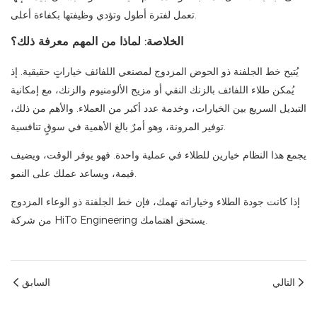
تعمل لفترة أطول وتؤدي وظيفتها بكفاءة أعلى.
الخلاصة: لماذا من المهم معرفة ذلك؟
يُتيح خط الجلفنة ذو الحوض المزدوج لمصنعي اللفائف خياراتٍ حقيقية. إذ
يُمكن طلاء اللفائف بالزنك النقي أو مزيج الألومنيوم والزنك، مع إمكانية
التبديل السريع بين الخيارات، وخدمة عدد أكبر من العملاء. والأهم من ذلك،
توفير المرونة، وهو أمرٌ بالغ الأهمية في سوقٍ تنافسية.
يجمع هذا النظام خيارين للطلاء في عملية واحدة. فهو يوفر الوقت، ويضيف
قيمة، ويساعد عملك على النمو.
إذا كانت جودة الطلاء وخياراته تهمك، فإن خط الجلفنة ذو الوعاء المزدوج
يستحق اهتمامك.
من شركة HiTo Engineering
التالي
السابق