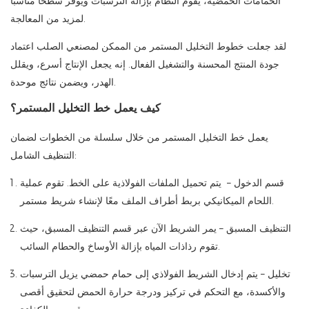
الحمامات الحمضية، يقوم النظام بإزالة الترسبات ويوفر سطحًا مناسبًا
لمزيد من المعالجة.
لقد جعلت خطوط التخليل المستمر من الممكن لمصنعي الصلب اعتماد
جودة المنتج المحسنة والتشغيل الفعال. إنه يجعل الإنتاج أسرع، ويقلل
الهدر، ويضمن نتائج موحدة.
كيف يعمل خط التخليل المستمر؟
يعمل خط التخليل المستمر من خلال سلسلة من الخطوات لضمان
التنظيف الشامل:
قسم الدخول – يتم تحميل الملفات الفولاذية على الخط. تقوم عملية
اللحام الميكانيكي بربط أطراف الملف معًا لإنشاء شريط مستمر.
التنظيف المسبق – يمر الشريط الآن عبر قسم التنظيف المسبق، حيث
تقوم رذاذات المياه بإزالة الأوساخ والحطام السائب.
تخليل – يتم إدخال الشريط الفولاذي إلى حمام حمضي يزيل الترسبات
والأكسدة، مع التحكم في تركيز ودرجة حرارة الحمض لتحقيق أقصى