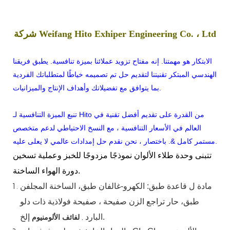
شركة Weifang Hito Exhiper Engineering Co. ، Ltd
الابتكار هو مهمتنا. إنه مفتاح تزويد عملائنا بميزة تنافسية. يطبق فريقنا
الهندسي المبتكر تقنيتنا لتقديم حل تم تصميمه خياطًا لمتطلباتك الفردية
بما يتوافق مع تفضيلاتك وأهداف الإنتاج والميزانيات.
تنبع الميزة التنافسية لـ Hito من القدرة على تقديم أفضل تقنية في
العالم في الأسعار التنافسية ، مع النسخ الاحتياطي لدعم متخصص
مستمر كامل &. باختصار ، نحن نقدم حل إمدادات عالمي لا يعلى عليه.
تتبنى وحدة طلاء الألوان نموذجًا مزدوجًا للخبز وعملية تسخين
دورة الهواء الساخنة.
مادة
ل
قاعدة
طبق:
الكهرو-غالفان
طبق،
الساخنة
المجلفن
طبق،
حار
تراجع
الزن
صفيحة ، صفيحة فولاذية ذات دلو
إلخ.
البارد
,
لفائف الألومنيوم