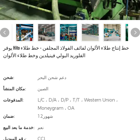
يوفر Hito خط إنتاج طلاء الألوان لفائف الفولاذ المجلفن - خط طلاء
الفلوريد البولي فينيلدين وخط طلاء الألوان
دعم شحن البحر
شحن:
الصين
مكان المنشأ:
L/C ، D/A ، D/P ، T/T ، Western Union ،
المدفوعات:
Moneygram ، OA
شهور12
ضمان:
نعم
خدمة ما بعد البيع:
CCL
رقم الموديل: