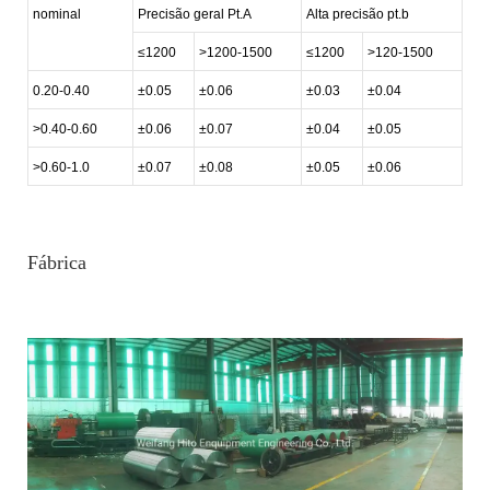
nominal
Precisão geral Pt.A
Alta precisão pt.b
≤1200
>1200-1500
≤1200
>120-1500
0.20-0.40
±0.05
±0.06
±0.03
±0.04
>0.40-0.60
±0.06
±0.07
±0.04
±0.05
>0.60-1.0
±0.07
±0.08
±0.05
±0.06
Fábrica