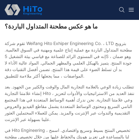
ما هو عكس مطحنة المتداول الباردة؟
تقوم شركة Weifang Hito Exhiper Engineering Co. ، LTD بترويج
مطحنة المتداول الباردة مع عملية إنتاج علمية ومهنية في السوق العالمية.
إنه في المستوى الرائد للصناعة مع قياسي بيئة التشغيل 5S ، وهو ضمان
جودة المنتج. يتميز بالهيكل العلمي والمظهر الجمالي. المواد عالية الأداء لا
بد أن تسلط الضوء على قيمة هذا المنتج. تضمن أفضل التقنيات دقة
المواصفات ، مما يجعلها أكثر ملاءمة للتطبيق.
تتطلب زيادة الوعي بالعلامة التجارية المال والوقت والكثير من الجهود. بعد
إنشاء علامتنا التجارية Hito ، ننفذ العديد من الاستراتيجيات والأدوات لتعزيز
وعي علامتنا التجارية. نحن ندرك أهمية الوسائط المتعددة في هذا المجتمع
النامي السريع ومحتوى الوسائط المتعددة يشمل مقاطع الفيديو والعروض
التقديمية والندوات عبر الإنترنت والمزيد. يمكن للعملاء المحتملين العثور
علينا بسهولة عبر الإنترنت.
في Hito Engineering ، تخصيص المنتج بسيط وسريع واقتصادي. اسمح
لنا بالمساعدة في تعزيز هويتك والحفاظ عليها من خلال تخصيص مطحنة