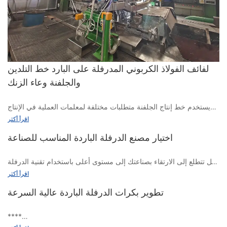
لفائف الفولاذ الكربوني المدرفلة على البارد خط التلدين
والجلفنة وعاء الزنك
يستخدم خط إنتاج الجلفنة متطلبات مختلفة لمعلمات العملية في الإنتاج
الفعلي بسبب المكونات المختلفة للسائل الزنك. هناك ثلاثة أنواع رئيسية
اقرأ أكثر
من مكونات سائل الزنك: 1.GI، الزنك النقي (<000000>ge؛ 99.8٪)، 2.
اختيار مصنع الدرفلة الباردة المناسب للصناعة
GL، سبائك الزنك والألومنيوم (بنسب تركيب مختلفة
هل تتطلع إلى الارتقاء بصناعتك إلى مستوى أعلى باستخدام تقنية الدرفلة
على البارد؟ يُعد اختيار مصنع الدرفلة على البارد المناسب أمرًا بالغ الأهمية
اقرأ أكثر
لتحقيق أفضل النتائج وزيادة الكفاءة. في هذه المقالة، سوف نستكشف
تطوير بكرات الدرفلة الباردة عالية السرعة
العوامل المختلفة التي يجب مراعاتها عند اختيار مطحنة الدرفلة الباردة
لصناعتك وكيف يمكن أن تؤثر على عملية الإنتاج الخاصة بك. دعونا نتعمق
ونكتشف العوامل الرئيسية التي يجب وضعها في الاعتبار عند اختيار
****
مطحنة الدرفلة الباردة المناسبة لاحتياجات صناعتك.