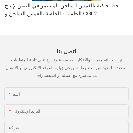
تقدم كل من هذه الشركات مجموعة فريدة من نقاط القوة والقدرات التي
خط جلفنة بالغمس الساخن المستمر في الصين لإنتاج
تجعلها تبرز في الصناعة. من خلال اختيار أحد هذه الشركات المصنعة،
يمكنك التأكد من أنك تحصل على منتج عالي الجودة يلبي احتياجاتك
الجلفنة - الجلفنة بالغمس الساخن و CGL2
المحددة. سواء كنت تبحث عن تحسين الكفاءة أو زيادة الإنتاجية أو تحقيق
دقة أعلى في عمليات الدرفلة الباردة، فإن هؤلاء المصنعين لديهم الحلول
التي تحتاجها لتحقيق النجاح. لذا، لا تتردد في التواصل معهم ومعرفة كيف
يمكنهم مساعدتك في نقل عملياتك إلى المستوى التالي.
اتصل بنا
نرحب بالتصميمات والأفكار المخصصة وقادرة على تلبية المتطلبات
المحددة. لمزيد من المعلومات، يرجى زيارة الموقع الإلكتروني أو الاتصال
بنا مباشرة مع أسئلة أو استفسارات.
اسم
البريد الإلكتروني
شركة