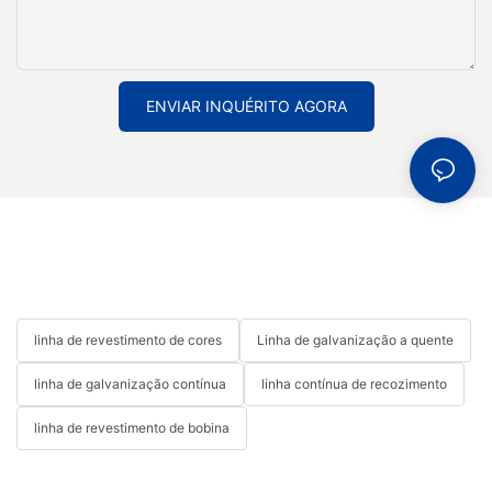
produtividade ou obter maior precisão em seus processos de
laminação a frio, esses fabricantes têm as soluções que você
precisa para ter sucesso. Então, não hesite em entrar em
contato com eles e ver como eles podem ajudar a levar suas
operações ao próximo nível.
ENVIAR INQUÉRITO AGORA
linha de revestimento de cores
Linha de galvanização a quente
linha de galvanização contínua
linha contínua de recozimento
linha de revestimento de bobina