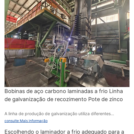
Bobinas de aço carbono laminadas a frio Linha
de galvanização de recozimento Pote de zinco
A linha de produção de galvanização utiliza diferentes
requisitos de parâmetros de processo na produção real devido
consulte Mais informação
aos diferentes componentes do líquido de zinco. Existem três
Escolhendo o laminador a frio adequado para a
tipos principais de componentes líquidos de zinco: 1.GI, zinco