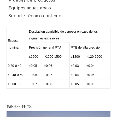
· Pruebas de productos
· Equipos aguas abajo
· Soporte técnico continuo
Desviación admisible de espesor en caso de los
siguientes espesores
Espesor
nominal
Precisión general PT.A
PT.B de alta precisión
≤1200
>1200-1500
≤1200
>120-1500
0.20-0.40
±0.05
±0.06
±0.03
±0.04
>0.40-0.60
±0.06
±0.07
±0.04
±0.05
>0.60-1.0
±0.07
±0.08
±0.05
±0.06
Fábrica HiTo