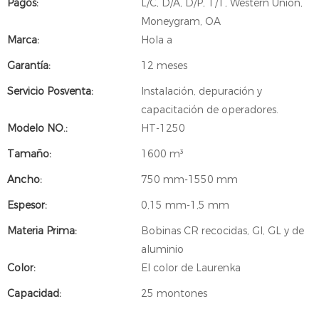
Pagos:
L/C, D/A, D/P, T/T, Western Union,
Moneygram, OA
Marca:
Hola a
Garantía:
12 meses
Servicio Posventa:
Instalación, depuración y
capacitación de operadores.
Modelo NO.:
HT-1250
Tamaño:
1600 m³
Ancho:
750 mm-1550 mm
Espesor:
0,15 mm-1,5 mm
Materia Prima:
Bobinas CR recocidas, GI, GL y de
aluminio
Color:
El color de Laurenka
Capacidad:
25 montones