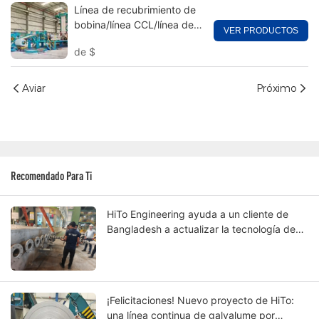
Línea de recubrimiento de
bobina/línea CCL/línea de
VER PRODUCTOS
recubrimiento de color -
de
$
línea de recubrimiento de
color y CCL
Aviar
Próximo
Recomendado Para Ti
HiTo Engineering ayuda a un cliente de
Bangladesh a actualizar la tecnología de
su línea de bobinas de galvalume por
inmersión en caliente continua.
¡Felicitaciones! Nuevo proyecto de HiTo:
una línea continua de galvalume por