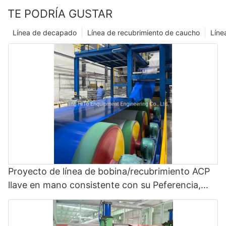
TE PODRÍA GUSTAR
Línea de decapado
Línea de recubrimiento de caucho
Líne
Proyecto de línea de bobina/recubrimiento ACP
llave en mano consistente con su Peferencia,
Objetivo y Presupuesto: Lamination Machine y
Color Coating Line