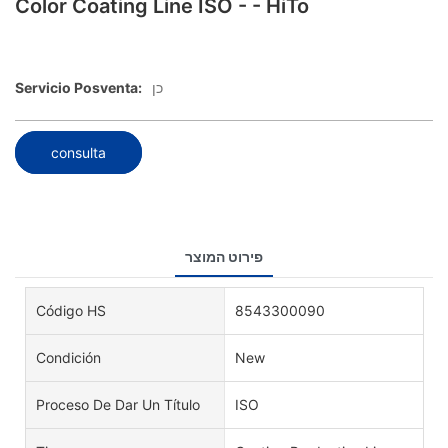
Color Coating Line ISO - - HiTo
Servicio Posventa:
כן
consulta
פירוט המוצר
Código HS
8543300090
Condición
New
Proceso De Dar Un Título
ISO