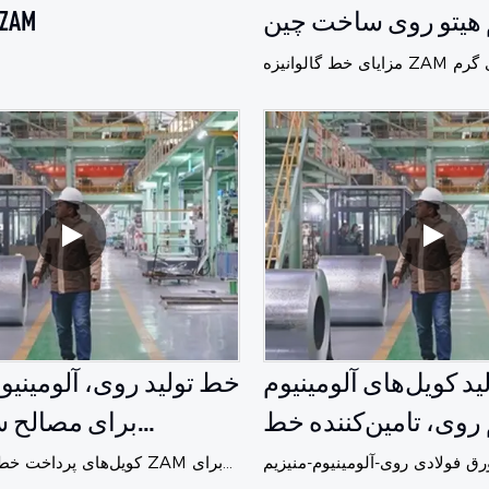
 هیتو روی ساخت چین
گالوانیزه AM
مزایای خط گالوانیزه ZAM غوطه‌وری گرم
 خط تولید پیشرفته، ارائه طراحی
ل، ایجاد نقاط فروش جدید برای
مشتریان
د کویل‌های آلومینیوم
خط تولید روی، آلومینیوم
 روی، تامین‌کننده خط
برای مصالح س
تولید زام در چین
کارخانه‌های 
رق فولادی روی-آلومینیوم-منیزیم Zn-AI-Mg
کویل‌های پرداخت خط تولی