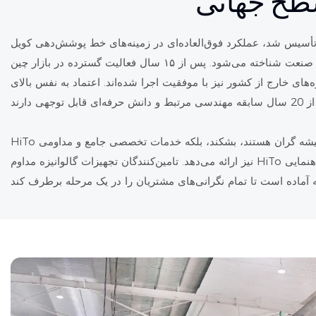
طح جهانی
ت مهندسی هیتو، که در سال ۲۰۰۷ تأسیس شد، عملکرد فوق‌العاده‌ای در زمینه‌های خط پوشش‌دهی کویل (CCL) و خط گالوانیزه پیوسته (CGL) دارد و با تعداد زیادی از موارد موفق تأمین تجهیزات
پوشش‌دهی کویل، به عنوان یک شرکت پیشرو در این صنعت شناخته می‌شود. پس از ۱۵ سال فعالیت گسترده در بازار چین، HiTo به لطف قدرت عالی خود، ۵۵ درصد از سهم بازار را به خود اختصاص داده است.
 اجرا شده‌اند. اعتماد به نفس بالای HiTo از تیم حرفه‌ای استعدادیابی آن ناشی می‌شود. تمام کارمندان ارشد ما متخصصان صنعت
HiTo نه تنها می‌تواند فناوری تجهیزات پوشش‌دهی کویل در سطح جهانی را با قیمتی مقرون‌به‌صرفه ارائه دهد و این رسم را که تجهیزات رده بالا همیشه گران هستند، بشکند، بلکه خدمات تخصصی جامع و مداومی
نیز ارائه می‌دهد. تامین‌کنندگان تجهیزات گالوانیزه مداوم HiTo همچنین یک سیستم پشتیبانی تخصصی جامع و کامل برای مشتریان ایجاد کرده‌اند. از برنامه‌ریزی و مشاوره در مراحل اولیه پروژه گرفته تا راهنمایی