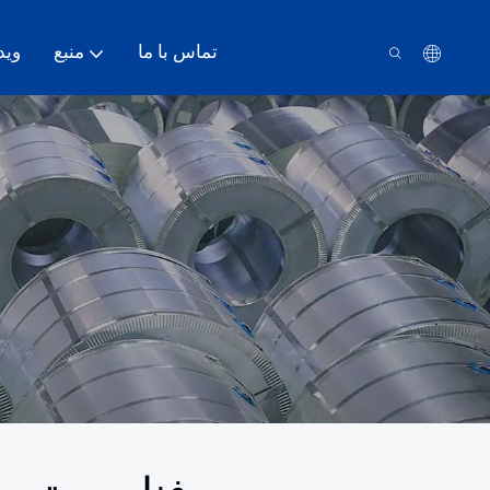
تماس با ما
منبع
وید