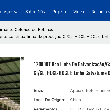
erviços
Sobre Nós
Projeto
Vídeo
Recurso
timento Colorido de Bobinas
ente contínua, linha de produção GI/GL, HDGL-HDGL e Lin
120000T Boa Linha De Galvanização/ga
GI/GL, HDGL-HDGL E Linha Galvalume D
Envio:
Apoie o frete marinh
Local De Origem:
China
Pagamentos:
L/C, D/A, D/P, T/T, 