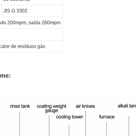
JIS G 3302
ndo 200mpm, saída 260mpm
calor de resíduos
gás
ume: