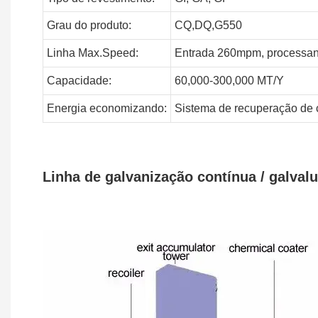
Grau do produto:
CQ,DQ,G550
Linha
Max.Speed:
Entrada 260mpm, processa
Capacidade:
60,000-300,000
MT/Y
Energia
economizando:
Sistema de recuperação de 
Linha de galvanização contínua / galval