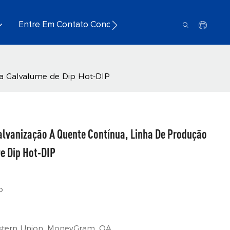
Entre Em Contato Conosco
ha Galvalume de Dip Hot-DIP
lvanização A Quente Contínua, Linha De Produção
e Dip Hot-DIP
o
Western Union, MoneyGram, OA