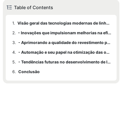
Table of Contents
1.
Visão geral das tecnologias modernas de linhas de revestimento de bobinas
2.
- Inovações que impulsionam melhorias na eficiência
3.
- Aprimorando a qualidade do revestimento por meio de processos avançados
4.
- Automação e seu papel na otimização das operações
5.
- Tendências futuras no desenvolvimento de linhas de revestimento de bobinas
6.
Conclusão