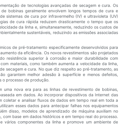
mplementação de tecnologias avançadas de secagem e cura. Os
to de bobinas geralmente envolvem longos tempos de cura e
de sistemas de cura por infravermelho (IV) e ultravioleta (UV)
logias de cura rápida reduzem drasticamente o tempo que os
locidade da linha e, simultaneamente, reduzindo os custos de
mbientalmente sustentáveis, reduzindo as emissões associadas
micos de pré-tratamento especificamente desenvolvidos para
 aumento da eficiência. Os novos revestimentos são projetados
do resistência superior à corrosão e maior durabilidade com
os com materiais, como também aumenta a velocidade da linha,
e secagem e cura. No que diz respeito ao pré-tratamento, as
ão garantem melhor adesão à superfície e menos defeitos,
is o processo de produção.
ram uma nova era para as linhas de revestimento de bobinas,
aseada em dados. Ao incorporar dispositivos da Internet das
m coletar e analisar fluxos de dados em tempo real em toda a
 utilizam esses dados para antecipar falhas nos equipamentos
Além disso, modelos de aprendizado de máquina auxiliam no
ia, com base em dados históricos e em tempo real do processo.
a de vários componentes da linha e promove um ambiente de