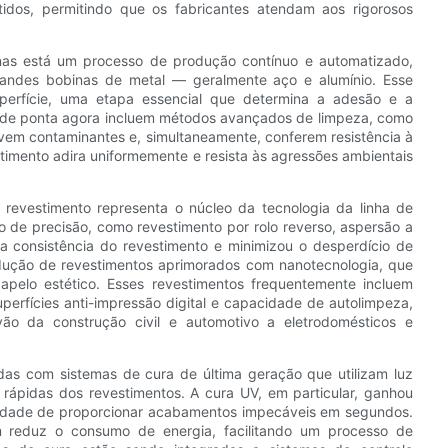
tidos, permitindo que os fabricantes atendam aos rigorosos
nas está um processo de produção contínuo e automatizado,
randes bobinas de metal — geralmente aço e alumínio. Esse
erfície, uma etapa essencial que determina a adesão e a
o de ponta agora incluem métodos avançados de limpeza, como
vem contaminantes e, simultaneamente, conferem resistência à
stimento adira uniformemente e resista às agressões ambientais
 revestimento representa o núcleo da tecnologia da linha de
 de precisão, como revestimento por rolo reverso, aspersão a
 a consistência do revestimento e minimizou o desperdício de
dução de revestimentos aprimorados com nanotecnologia, que
e apelo estético. Esses revestimentos frequentemente incluem
uperfícies anti-impressão digital e capacidade de autolimpeza,
ão da construção civil e automotivo a eletrodomésticos e
as com sistemas de cura de última geração que utilizam luz
a rápidas dos revestimentos. A cura UV, em particular, ganhou
cidade de proporcionar acabamentos impecáveis ​​em segundos.
 reduz o consumo de energia, facilitando um processo de