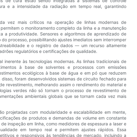
ias de cura estão sendo integradas a sistemas de controle
ura e a intensidade da radiação em tempo real, garantindo
da vez mais críticos na operação de linhas modernas de
os permitem o monitoramento completo da linha e a manutenção
za a produtividade. Sensores e algoritmos de aprendizado de
 do processo, possibilitando ajustes imediatos sem interromper
astreabilidade e o registro de dados — um recurso altamente
drões regulatórios e certificações de qualidade.
 inerente às tecnologias modernas. As linhas tradicionais de
estimentos à base de solventes e processos com emissões
vestimentos ecológicos à base de água e em pó que reduzem
 disso, foram desenvolvidos sistemas de circuito fechado para
s de revestimento, melhorando assim o rendimento do material e
ologias verdes não só tornam o processo de revestimento de
amentações ambientais globais que se tornam cada vez mais
ão projetadas com modularidade e escalabilidade em mente,
pecificações de produtos e demandas de volume em constante
 de inspeção em linha, como medidores de espessura a laser e
qualidade em tempo real e permitem ajustes rápidos. Essa
titivos e responsivos às tendências de mercado, incluindo a