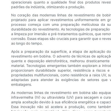
operacionais quanto a qualidade final dos produtos reves
padrões da indústria, otimizando a produção.
No coração das modernas linhas de revestimento de bobi
projetado para aplicar revestimentos uniformemente em g
processo começa com uma preparação meticulosa da sup
durabilidade do revestimento. As tecnologias de preparaçã
a limpeza por imersão e pré-tratamentos químicos, que remo
corrosão. Essas etapas são cruciais para garantir que o reve
ao longo do tempo.
Após a preparação da superfície, a etapa de aplicação do
revestimento em bobina. O advento de técnicas de aplicação
quente e deposição eletroforética, melhorou drasticamente
material. Tecnologias emergentes também exploram a intro
proporcionam durabilidade superior, resistência a riscos 
propriedades multifuncionais, como resistência a raios UV, s
adaptadas para atender às exigências de setores que v
embalagens.
As modernas linhas de revestimento em bobina são equipad
infravermelha (IV) ou ultravioleta (UV) para secagem e cur
ampla aceitação devido à sua eficiência energética e capa
Essa inovação não só acelera a produção, como também