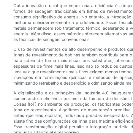
Outra inovação crucial que impulsiona a eficiência é a i
fornos de secagem tradicionais em linhas de revestimen
consumo significativo de energia. No entanto, a introdução 
melhorou consideravelmente a produtividade. Essas tecno
metais permanecem sob tratamento térmico, acelerando a ve
energia. Além disso, esses métodos oferecem alternativas a
às técnicas de secagem convencionais.
O uso de revestimentos de alto desempenho e produtos quí
linhas de revestimento de bobinas também contribuiu para o
para aderir de forma mais eficaz aos substratos, oferecen
espessuras de filme mais finas. Isso não só reduz os cust
uma vez que revestimentos mais finos exigem menos tempo d
inovações em formulações químicas e métodos de aplicaç
minimizando retrabalho e desperdício e otimizando ainda ma
A digitalização e os princípios da Indústria 4.0 inaugura
aumentando a eficiência por meio da tomada de decisões b
Coisas (IoT) no ambiente de produção, os fabricantes pode
linha de revestimento. Algoritmos de manutenção preditiva
antes que elas ocorram, reduzindo paradas inesperadas. 
ajuste fino das configurações da linha para máxima eficiênc
Essa transformação digital permite a integração perfeit
produção adaptável e responsivo.