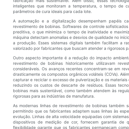
fabricação mais sustentável. Além disso, essas tecnolog
inteligentes que monitoram a temperatura, o tempo de c
parâmetros de cura ideais para cada lote.
A automação e a digitalização desempenham papéis ca
revestimento de bobinas. Softwares de controle sofisticad
preditiva, o que minimiza o tempo de inatividade e maximi
máquina detectam anomalias e desvios de qualidade no início
a produção. Esses sistemas digitais também facilitam a r
valorizado por fabricantes que buscam atender a rigorosos pa
Outro aspecto importante é a redução do impacto ambiental
revestimento de bobinas historicamente utilizavam rev
consideráveis. Os avanços recentes concentram-se em re
drasticamente os compostos orgânicos voláteis (COVs). Além
capturar e reciclar o excesso de pulverização e os materiai
reduzindo os custos de descarte de resíduos. Essas tecn
bobinas mais sustentável, como também atendem às regul
rigorosas para as indústrias de manufatura.
As modernas linhas de revestimento de bobinas também s
permitindo que os fabricantes adaptem suas linhas às es
evolução. Linhas de alta velocidade equipadas com sistemas
dispositivos de medição de cor, fornecem garantia de 
flexibilidade garante que os fabricantes permaneçam compe