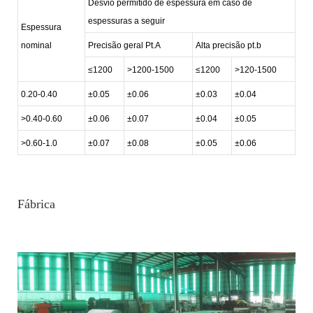
Desvio permitido de espessura em caso de
espessuras a seguir
Espessura
nominal
Precisão geral Pt.A
Alta precisão pt.b
≤1200
>1200-1500
≤1200
>120-1500
0.20-0.40
±0.05
±0.06
±0.03
±0.04
>0.40-0.60
±0.06
±0.07
±0.04
±0.05
>0.60-1.0
±0.07
±0.08
±0.05
±0.06
Fábrica