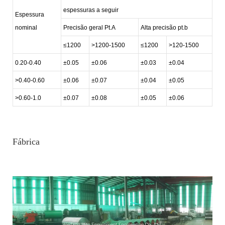
espessuras a seguir
Espessura
nominal
Precisão geral Pt.A
Alta precisão pt.b
≤1200
>1200-1500
≤1200
>120-1500
0.20-0.40
±0.05
±0.06
±0.03
±0.04
>0.40-0.60
±0.06
±0.07
±0.04
±0.05
>0.60-1.0
±0.07
±0.08
±0.05
±0.06
Fábrica