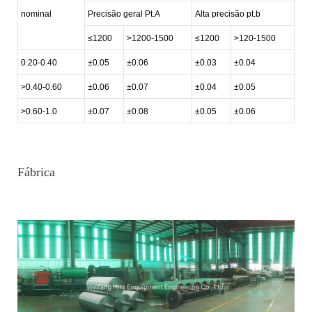
nominal
Precisão geral Pt.A
Alta precisão pt.b
≤1200
>1200-1500
≤1200
>120-1500
0.20-0.40
±0.05
±0.06
±0.03
±0.04
>0.40-0.60
±0.06
±0.07
±0.04
±0.05
>0.60-1.0
±0.07
±0.08
±0.05
±0.06
Fábrica