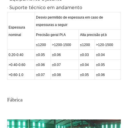
· Suporte técnico em andamento
Desvio permitido de espessura em caso de
espessuras a seguir
Espessura
nominal
Precisão geral Pt.A
Alta precisão pt.b
≤1200
>1200-1500
≤1200
>120-1500
0.20-0.40
±0.05
±0.06
±0.03
±0.04
>0.40-0.60
±0.06
±0.07
±0.04
±0.05
>0.60-1.0
±0.07
±0.08
±0.05
±0.06
Fábrica