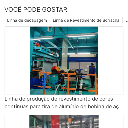
VOCÊ PODE GOSTAR
Linha de decapagem
Linha de Revestimento de Borracha
L
Linha de produção de revestimento de cores
contínuas para tira de alumínio de bobina de aço
galvanizada - linha de revestimento de fluoreto
de polivinilideno e linha de pintura colorida