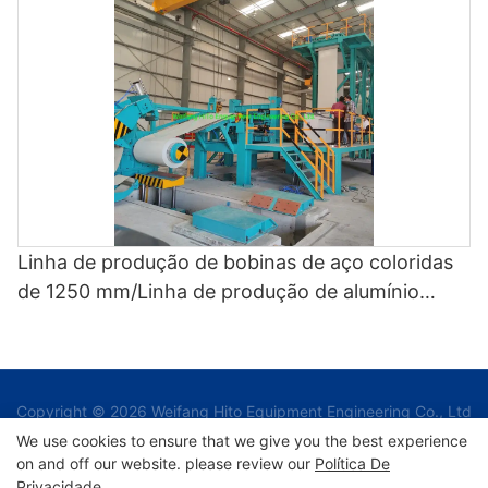
colorida
Linha de produção de bobinas de aço coloridas
de 1250 mm/Linha de produção de alumínio
pintado/Ccl
Copyright © 2026 Weifang Hito Equipment Engineering Co., Ltd
|
We use cookies to ensure that we give you the best experience
on and off our website. please review our
Política De
Privacidade