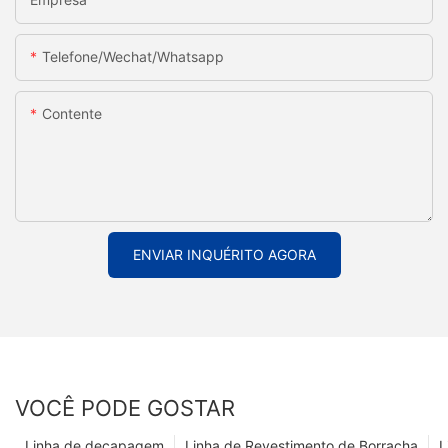
Telefone/Wechat/Whatsapp
Contente
ENVIAR INQUÉRITO AGORA
VOCÊ PODE GOSTAR
Linha de decapagem
Linha de Revestimento de Borracha
L