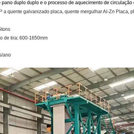
 pano duplo duplo e o processo de aquecimento de circulação 
P a quente
galvanizado
placa,
quente
mergulhar
Al-Zn
Placa, p
15tons
o de tira:
600-1650mm
s/ano