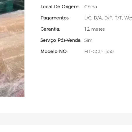
Local De Origem:
China
Pagamentos:
L/C, D/A, D/P, T/T, 
Garantia:
12 meses
Serviço Pós-Venda:
Sim
Modelo NO.:
HT-CCL-1550