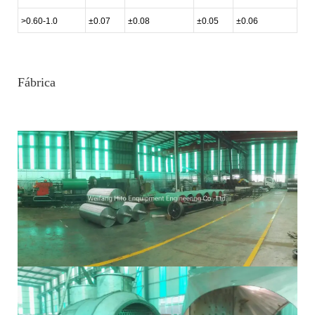
>0.60-1.0
±0.07
±0.08
±0.05
±0.06
Fábrica