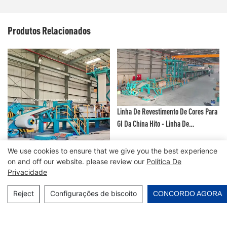
Produtos Relacionados
Linha De Revestimento De Cores Para
GI Da China Hito - Linha De
Revestimento De Fluoreto De
Polivinilideno E Linha De Pintura
We use cookies to ensure that we give you the best experience
Linha De Produção De 50k Toneladas
Colorida
on and off our website. please review our
Política De
VCM/PCM, Linha De Revestimento De
Privacidade
Cores, Linha De Revestimento De
Reject
Configurações de biscoito
Tinta, Linha De Impressão Em Cores -
CONCORDO AGORA
Linha De Produção De VCM E Linha De
Copyright © 2026 Weifang Hito Equipment Engineering Co.,
Produção De PCM
Ltd |