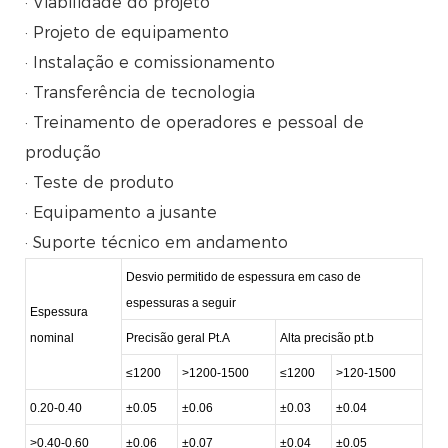
· Viabilidade do projeto
· Projeto de equipamento
· Instalação e comissionamento
· Transferência de tecnologia
· Treinamento de operadores e pessoal de
produção
· Teste de produto
· Equipamento a jusante
· Suporte técnico em andamento
Desvio permitido de espessura em caso de
espessuras a seguir
Espessura
nominal
Precisão geral Pt.A
Alta precisão pt.b
≤1200
>1200-1500
≤1200
>120-1500
0.20-0.40
±0.05
±0.06
±0.03
±0.04
>0.40-0.60
±0.06
±0.07
±0.04
±0.05