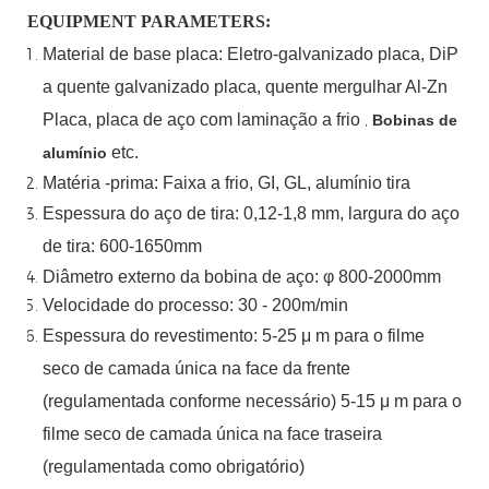
EQUIPMENT PARAMETERS:
Material
de
base
placa:
Eletro-galvanizado
placa,
DiP
a quente
galvanizado
placa,
quente
mergulhar
Al-Zn
Placa, placa de aço com laminação a frio
,
Bobinas de
etc.
alumínio
Matéria -prima: Faixa a frio, GI, GL, alumínio
tira
Espessura do aço de tira:
0,12-1,8 mm, largura do aço
de tira:
600-1650mm
Diâmetro externo da bobina de aço:
φ
800-2000mm
Velocidade do processo: 30 - 200m/min
Espessura do revestimento: 5-25
μ
m para o filme
seco de camada única na face da frente
(regulamentada conforme necessário)
5-15
μ
m para o
filme seco de camada única na face traseira
(regulamentada como
obrigatório)