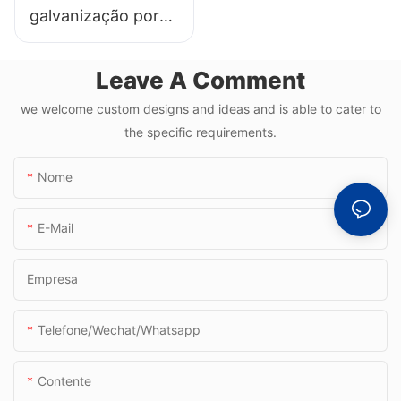
galvanização por
colorida
queda contínua da
China para
Leave A Comment
produzir GI -
we welcome custom designs and ideas and is able to cater to
galvanização a
the specific requirements.
quente e CGL2
Nome
E-Mail
Empresa
Telefone/Wechat/Whatsapp
Contente