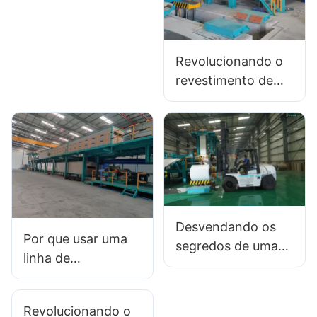
Revolucionando o
revestimento de
aço: os últimos
avanços nas linhas
de revestimento de
cores
Desvendando os
Por que usar uma
segredos de uma
linha de
linha de
revestimento de
revestimento
cores no metal?
colorido: um guia
Revolucionando o