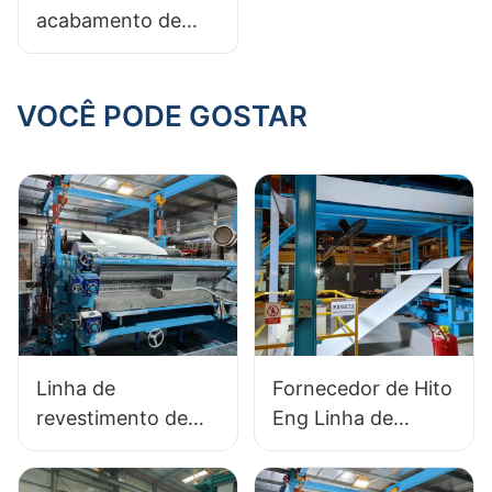
para a excelência
acabamento de
na fabricação
metais: os
benefícios de uma
linha de
VOCÊ PODE GOSTAR
revestimento em
pó de metal
Linha de
Fornecedor de Hito
revestimento de
Eng Linha de
cores para
produção de
fornecedor de
revestimento de