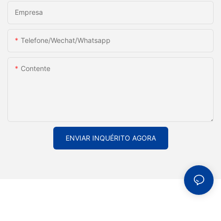
a Empresa C. Cada um desses fornecedores oferece vantagens
Empresa
e expertise únicas na área, o que os destaca da concorrência.
Seja por sua tecnologia de ponta, atendimento confiável ao
cliente ou soluções econômicas, esses fornecedores provaram
Telefone/Wechat/Whatsapp
ser líderes no setor. Ao escolher um desses principais
fornecedores para suas necessidades de linha de recozimento
Contente
contínuo, você pode ter certeza de receber equipamentos de
alta qualidade e suporte excepcional para suas operações.
Faça a escolha inteligente e faça uma parceria com um desses
principais fornecedores hoje mesmo para atender a todas as
suas necessidades de linha de recozimento contínuo.
ENVIAR INQUÉRITO AGORA