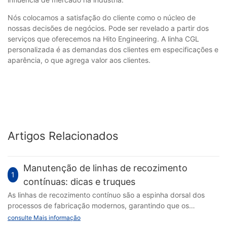
Nós colocamos a satisfação do cliente como o núcleo de
nossas decisões de negócios. Pode ser revelado a partir dos
serviços que oferecemos na Hito Engineering. A linha CGL
personalizada é as demandas dos clientes em especificações e
aparência, o que agrega valor aos clientes.
Artigos Relacionados
Manutenção de linhas de recozimento
1
contínuas: dicas e truques
As linhas de recozimento contínuo são a espinha dorsal dos
processos de fabricação modernos, garantindo que os
materiais sejam aquecidos e resfriados uniformemente para
consulte Mais informação
obter produtos de alta qualidade com eficiência. Uma