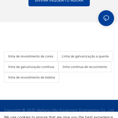
ENVIAR INQUÉRITO AGORA
linha de revestimento de cores
Linha de galvanização a quente
linha de galvanização contínua
linha contínua de recozimento
linha de revestimento de bobina
Copyright © 2026 Weifang Hito Equipment Engineering Co., Ltd
|
We use cookies to ensure that we give you the best experience