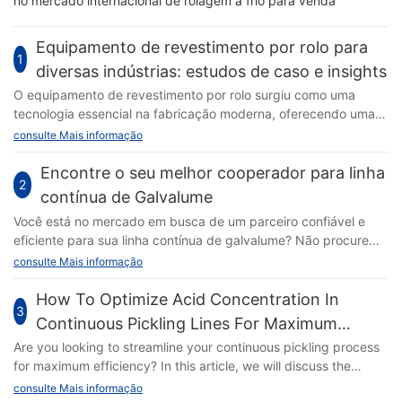
no mercado internacional de rolagem a frio para venda
Equipamento de revestimento por rolo para
1
diversas indústrias: estudos de caso e insights
O equipamento de revestimento por rolo surgiu como uma
tecnologia essencial na fabricação moderna, oferecendo uma
mistura de eficiência e precisão que transforma os métodos
consulte Mais informação
tradicionais. Essa tecnologia envolve a aplicação de uma
camada uniforme de material sobre um substrato móvel,
Encontre o seu melhor cooperador para linha
2
normalmente um rolo, para criar superfícies lisas e consistentes.
contínua de Galvalume
Suas aplicações abrangem vários setores, incluindo
Você está no mercado em busca de um parceiro confiável e
automotivo, embalagens, eletrônicos e muito mais. Ao melhorar
eficiente para sua linha contínua de galvalume? Não procure
a qualidade do produto e reduzir o desperdício, o equipamento
mais! Neste artigo, nós o guiaremos sobre como encontrar o
consulte Mais informação
de revestimento por rolo está revolucionando a maneira como
cooperador perfeito para garantir operações suaves e sem
as indústrias abordam a produção. Principais benefícios do
interrupções. Continue lendo para descobrir os principais
How To Optimize Acid Concentration In
equipamento de revestimento por rolo A adoção de
3
fatores a serem considerados na seleção do melhor parceiro
equipamentos de revestimento por rolo traz diversas
Continuous Pickling Lines For Maximum
para sua linha de galvalume. # Encontre o seu melhor
vantagens aos processos de fabricação. Um dos benefícios
Efficiency
Are you looking to streamline your continuous pickling process
cooperador para linha contínua de Galvalume ## para
mais significativos é a melhoria da qualidade do produto,
for maximum efficiency? In this article, we will discuss the
Tecnologia de Revestimento Galvalume Galvalume é uma
obtida por meio da aplicação consistente e controlada de
importance of optimizing acid concentration in pickling lines
consulte Mais informação
tecnologia revolucionária de revestimento metálico que
materiais. Isso garante durabilidade e atende aos rigorosos