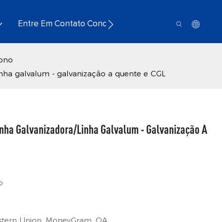
Entre Em Contato Conosco
bono
inha galvalum - galvanização a quente e CGL
inha Galvanizadora/linha Galvalum - Galvanização A
o
Western Union, MoneyGram, OA