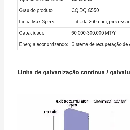
Grau do produto:
CQ,DQ,G550
Linha
Max.Speed:
Entrada 260mpm, processa
Capacidade:
60,000-300,000
MT/Y
Energia
economizando:
Sistema de recuperação de 
Linha de galvanização contínua / galval