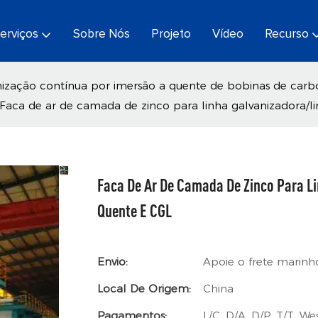
erviços
Sobre Nós
Projeto
Vídeo
Recurso
nização contínua por imersão a quente de bobinas de car
Faca de ar de camada de zinco para linha galvanizadora/l
Faca De Ar De Camada De Zinco Para L
Quente E CGL
Envio:
Apoie o frete marinh
Local De Origem:
China
Pagamentos:
L/C, D/A, D/P, T/T, 