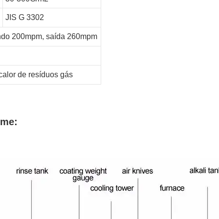
JIS G 3302
ndo 200mpm, saída 260mpm
calor de resíduos
gás
ume: