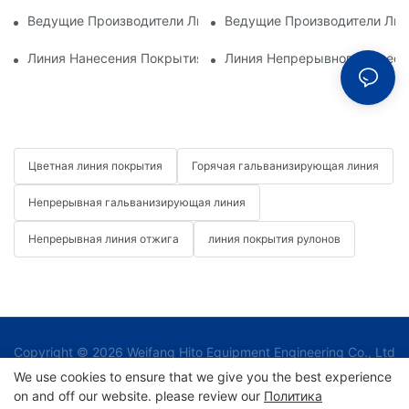
Ведущие Производители Линий Нанесения Покрытий На Ру
Ведущие Производители Лин
Линия Нанесения Покрытия На Рулоны: Необходимая Сост
Линия Непрерывного Нанесе
Цветная линия покрытия
Горячая гальванизирующая линия
Непрерывная гальванизирующая линия
Непрерывная линия отжига
линия покрытия рулонов
Copyright © 2026 Weifang Hito Equipment Engineering Co., Ltd
|
We use cookies to ensure that we give you the best experience
on and off our website. please review our
Политика