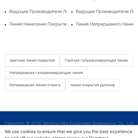
Ведущие Производители Линий Нанесения Покрытий На Ру
Ведущие Производители Лин
Линия Нанесения Покрытия На Рулоны: Необходимая Сост
Линия Непрерывного Нанесе
Цветная линия покрытия
Горячая гальванизирующая линия
Непрерывная гальванизирующая линия
Непрерывная линия отжига
линия покрытия рулонов
Copyright © 2026 Weifang Hito Equipment Engineering Co., Ltd
|
We use cookies to ensure that we give you the best experience
on and off our website. please review our
Политика