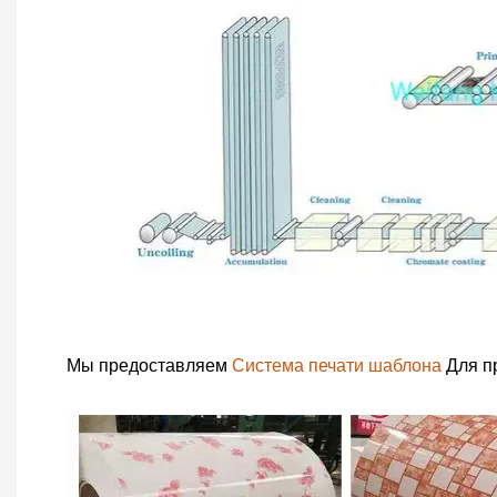
Мы предоставляем
Система печати шаблона
Для п