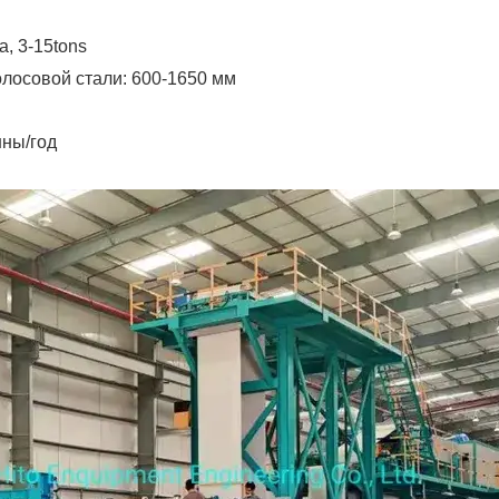
а, 3-15tons
олосовой стали:
600-1650 мм
нны/год