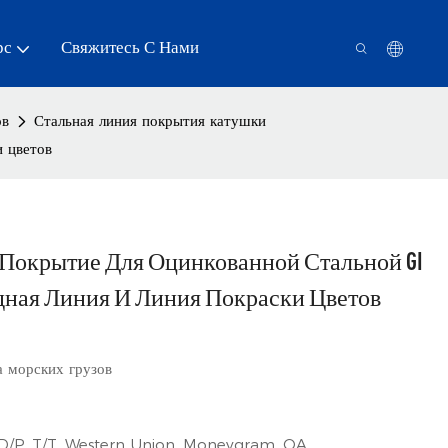
рс
Свяжитесь С Нами
ов
Стальная линия покрытия катушки
и цветов
Покрытие Для Оцинкованной Стальной GI
дная Линия И Линия Покраски Цветов
 морских грузов
 D/P, T/T, Western Union, Moneygram, OA