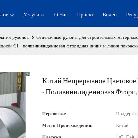
ктов
Услуги
О Нас
Проект
Видео
Ресу
рытия рулонов
Отделочные рулоны для строительных материал
льной GI - поливинилиденновая фторидная линия и линия покраск
Китай Непрерывное Цветовое 
- Поливинилиденновая Фтори
Перевозки:
Поддержка
Место Происхождения:
Китай
Платежи:
L/C, D/A,