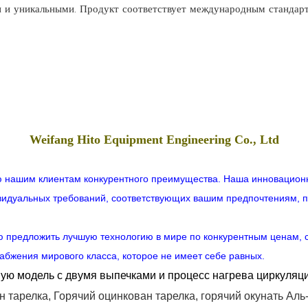
 и уникальными. Продукт соответствует международным стандарта
Weifang Hito Equipment Engineering Co., Ltd
ию нашим клиентам конкурентного преимущества. Наша инновацио
видуальных требований, соответствующих вашим предпочтениям, 
ю предложить лучшую технологию в мире по конкурентным ценам, 
абжения мирового класса, которое не имеет себе равных.
ую модель с двумя выпечками и процесс нагрева циркуляци
ан
тарелка,
Горячий
оцинкован
тарелка,
горячий
окунать
Аль