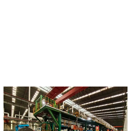
к нам, чтобы изучить сложные механизмы технологии
койлкоутинга и узнать, чем непрерывная линия отличается
от традиционных методов. Приготовьтесь к тому, чтобы
поразиться точности и инновационности этой передовой
производственной технологии. к непрерывному рулонному
покрытию В мире производства эффективность играет
ключевую роль. Именно поэтому линии койлкоутинга
становятся всё более популярными в отрасли. Эти линии
предназначены для непрерывного нанесения покрытия на
рулоны металла различными материалами, такими как
краска, пластик или металлические сплавы, для улучшения
их эксплуатационных характеристик и внешнего вида. Но
что именно делает линию койлкоутинга непрерывной?
Давайте разберёмся в тонкостях этого инновационного
процесса. Роль HiTo Engineering в непрерывном рулонном
покрытии Компания HiTo Engineering — признанный лидер в
области проектирования и производства линий для
нанесения покрытия на рулоны. Благодаря многолетнему
опыту и приверженности качеству, HiTo Engineering стала
надежным партнером для компаний, стремящихся
оптимизировать свои производственные процессы.
Современное оборудование и команда экспертов