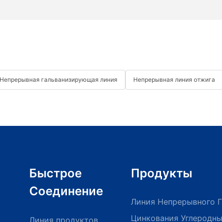
Непрерывная гальванизирующая линия
Непрерывная линия отжига
Быстрое
Продукты
Соединение
Линия Непрерывного Г
Цинкования Углеродны
Линия продуктов