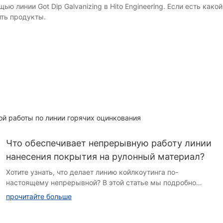
ю линии Got Dip Galvanizing в Hito Engineering. Если есть как
ть продукты.
ой работы по линии горячих оцинкования
Что обеспечивает непрерывную работу линии
нанесения покрытия на рулонный материал?
Хотите узнать, что делает линию койлкоутинга по-
настоящему непрерывной? В этой статье мы подробно
рассмотрим ключевые компоненты и процессы,
прочитайте больше
обеспечивающие бесперебойную и эффективную работу
этих передовых производственных линий. Присоединяйтесь