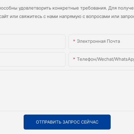
деятельность на новый уровень. Заключение В заключение,
линия непрерывного нанесения покрытия на рулоны
пособны удовлетворить конкретные требования. Для получ
металла характеризуется способностью эффективно и
сайт или свяжитесь с нами напрямую с вопросами или запро
бесперебойно наносить покрытие на рулоны металла в
непрерывном процессе. Для этого требуется современное
автоматизированное оборудование, точные системы
управления и грамотно спроектированная схема линии.
Электронная Почта
Понимая ключевые компоненты и процессы,
задействованные в линии непрерывного нанесения
покрытия на рулоны, производители могут оптимизировать
Телефон/Wechat/WhatsAp
свои операции, улучшить качество продукции и повысить
общую эффективность. По мере развития технологий можно
ожидать дальнейшего совершенствования линий
непрерывного нанесения покрытия на рулоны, что будет
способствовать инновациям и росту отрасли.
ОТПРАВИТЬ ЗАПРОС СЕЙЧАС