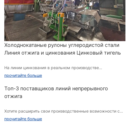
Холоднокатаные рулоны углеродистой стали
Линия отжига и цинкования Цинковый тигель
На линии цинкования в реальном производстве
применяются различные требования к параметрам
прочитайте больше
процесса из-за различных компонентов цинковой жидкости.
Существует три основных типа жидких компонентов цинка:
Топ-3 поставщиков линий непрерывного
1.GI, чистый цинк (<000000>ge; 99,8%), 2. GL, цинково-
отжига
алюминиевые сплавы (с различными пропорциями состава)
Хотите расширить свои производственные возможности с
помощью передовых технологий? Процесс непрерывного
прочитайте больше
отжига имеет решающее значение для оптимизации