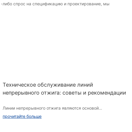
ой -либо спрос на спецификацию и проектирование, мы
Техническое обслуживание линий
непрерывного отжига: советы и рекомендации
Линии непрерывного отжига являются основой
современных производственных процессов, обеспечивая
прочитайте больше
равномерный нагрев и охлаждение материалов для
эффективного получения высококачественной продукции.